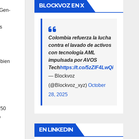
BLOCKVOZ EN X
 Gen-
s
Colombia refuerza la lucha
contra el lavado de activos
con tecnología AML
impulsada por AVOS
 bien
Tech
https://t.co/5zZlF4LwQi
— Blockvoz
(@Blockvoz_xyz)
October
28, 2025
250
o
.
EN LINKEDIN