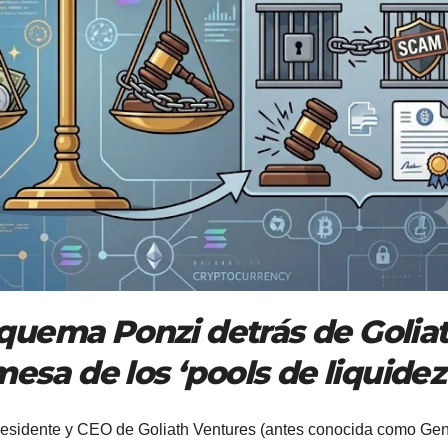
quema Ponzi detrás de Golia
mesa de los ‘pools de liquidez
residente y CEO de Goliath Ventures (antes conocida como Ge