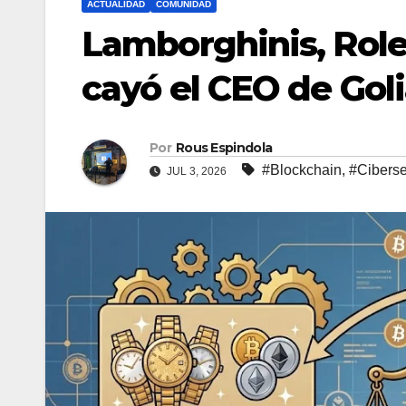
ACTUALIDAD
COMUNIDAD
Lamborghinis, Role
cayó el CEO de Gol
Por
Rous Espindola
#Blockchain
,
#Cibers
JUL 3, 2026