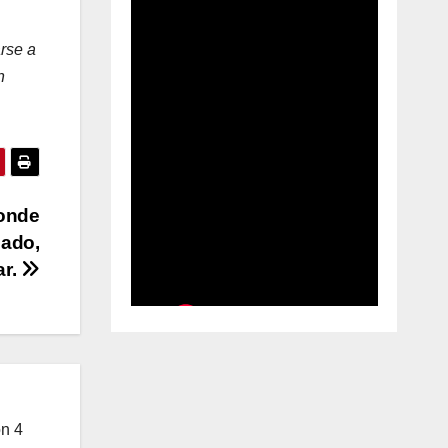
arse a
h
donde
cado,
ar.
on 4