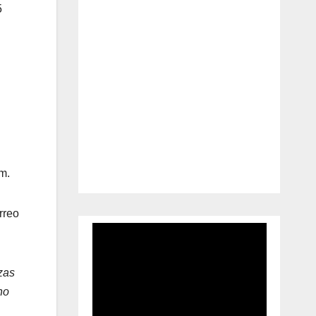
5
am.
rreo
zas
no