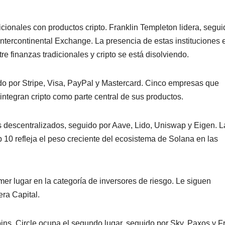
icionales con productos cripto. Franklin Templeton lidera, segui
rcontinental Exchange. La presencia de estas instituciones e
tre finanzas tradicionales y cripto se está disolviendo.
o por Stripe, Visa, PayPal y Mastercard. Cinco empresas que
integran cripto como parte central de sus productos.
s descentralizados, seguido por Aave, Lido, Uniswap y Eigen. L
10 refleja el peso creciente del ecosistema de Solana en las
mer lugar en la categoría de inversores de riesgo. Le siguen
era Capital.
oins. Circle ocupa el segundo lugar, seguido por Sky, Paxos y F