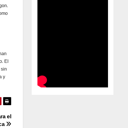
gon.
como
 han
o. El
 sin
a y
ra el
ica