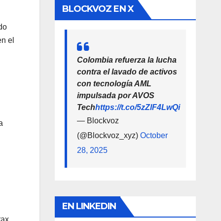
BLOCKVOZ EN X
do
n el
Colombia refuerza la lucha
contra el lavado de activos
con tecnología AML
impulsada por AVOS
Tech
https://t.co/5zZlF4LwQi
— Blockvoz
a
(@Blockvoz_xyz)
October
28, 2025
EN LINKEDIN
rax