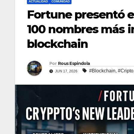
ACTUALIDAD
COMUNIDAD
Fortune presentó el
100 nombres más i
blockchain
Por
Rous Espindola
#Blockchain
,
#Cripto
JUN 17, 2026