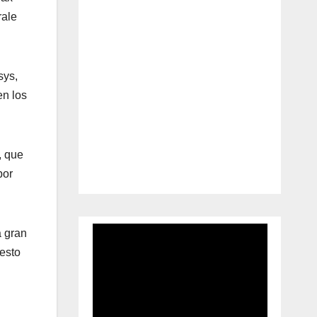
rale
sys,
en los
, que
por
a gran
uesto