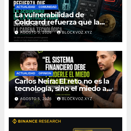
ACTUALIDAD
COMUNIDAD
La vulnerabilidad de
Coldcard refuerza que la
seguridad de la autocustodia
AGOSTO 5, 2026
BLOCKVOZ.XYZ
depende de toda la cadena
tecnológica, afirma CoinEx
Research
ACTUALIDAD
OPINION
Carlos Neira: El reto no es la
tecnología, sino el miedo a
entenderla
AGOSTO 5, 2026
BLOCKVOZ.XYZ