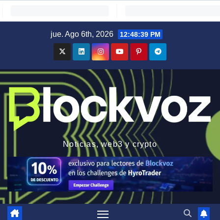
Saltar
jue. Ago 6th, 2026
12:48:40 PM
al
contenido
Noticias, web3 y crypto