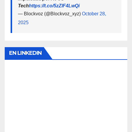
Tech
https://t.co/5zZlF4LwQi
— Blockvoz (@Blockvoz_xyz)
October 28,
2025
EN LINKEDIN