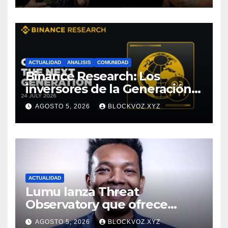
ACTUALIDAD
ANALISIS
COMUNIDAD
Binance Research: Los
inversores de la Generación Z
empiezan más jóvenes y
AGOSTO 5, 2026
BLOCKVOZ.XYZ
muestran mayor disciplina
financiera
ACTUALIDAD
Lumu lanza Threat
Observatory que ofrece
inteligencia de amenazas
AGOSTO 5, 2026
BLOCKVOZ.XYZ