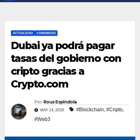
ACTUALIDAD
COMUNIDAD
Dubai ya podrá pagar
tasas del gobierno con
cripto gracias a
Crypto.com
Por
Rous Espindola
#Blockchain
,
#Cripto
,
MAY 14, 2026
#Web3