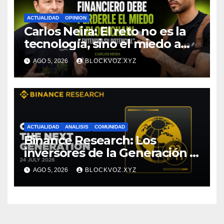
ACTUALIDAD
OPINION
Carlos Neira: El reto no es la
tecnología, sino el miedo a
entenderla
AGO 5, 2026
BLOCKVOZ.XYZ
ACTUALIDAD
ANALISIS
COMUNIDAD
Binance Research: Los
inversores de la Generación Z
empiezan más jóvenes y
AGO 5, 2026
BLOCKVOZ.XYZ
muestran mayor disciplina
financiera