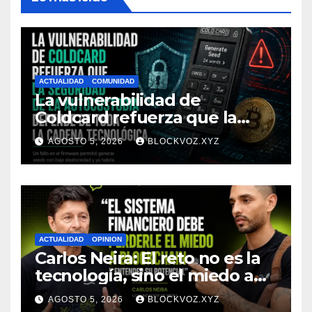
ACTUALIDAD
COMUNIDAD
La vulnerabilidad de
Coldcard refuerza que la
seguridad de la autocustodia
AGOSTO 5, 2026
BLOCKVOZ.XYZ
depende de toda la cadena
tecnológica, afirma CoinEx
Research
ACTUALIDAD
OPINION
Carlos Neira: El reto no es la
tecnología, sino el miedo a
entenderla
AGOSTO 5, 2026
BLOCKVOZ.XYZ