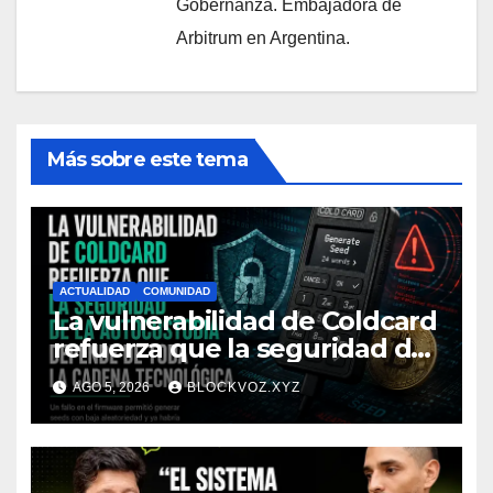
Gobernanza. Embajadora de
Arbitrum en Argentina.
Más sobre este tema
ACTUALIDAD
COMUNIDAD
La vulnerabilidad de Coldcard
refuerza que la seguridad de
la autocustodia depende de
AGO 5, 2026
BLOCKVOZ.XYZ
toda la cadena tecnológica,
afirma CoinEx Research