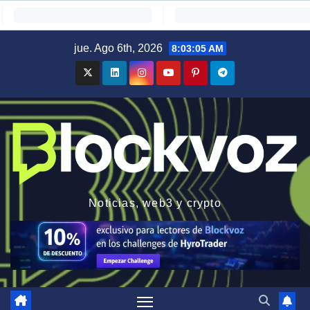
Saltar
jue. Ago 6th, 2026
8:03:06 AM
al
contenido
Noticias, web3 y crypto