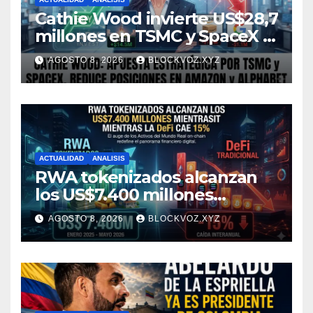
Cathie Wood invierte US$28,7
millones en TSMC y SpaceX y
reduce posiciones en
AGOSTO 8, 2026
BLOCKVOZ.XYZ
Amazon y Alphabet
ACTUALIDAD
ANALISIS
RWA tokenizados alcanzan
los US$7.400 millones
mientras la DeFi cae 15%
AGOSTO 8, 2026
BLOCKVOZ.XYZ