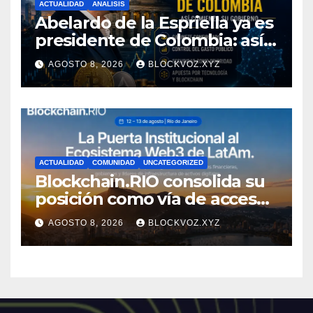
ACTUALIDAD
ANALISIS
Abelardo de la Espriella ya es
presidente de Colombia: así
comienza su gobierno y qué
AGOSTO 8, 2026
BLOCKVOZ.XYZ
puede cambiar para la
economía y el sector cripto
ACTUALIDAD
COMUNIDAD
UNCATEGORIZED
Blockchain.RIO consolida su
posición como vía de acceso
institucional a la
AGOSTO 8, 2026
BLOCKVOZ.XYZ
infraestructura financiera
digital de América Latina