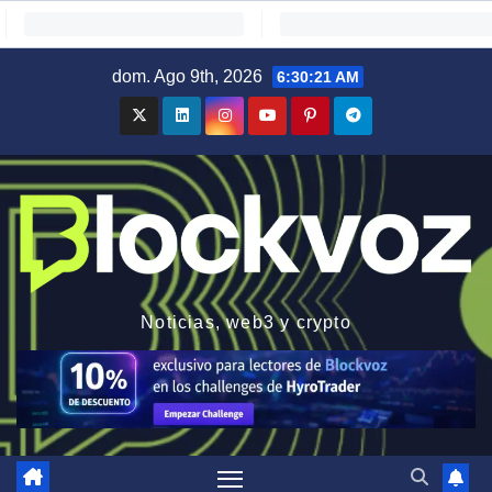
Saltar
dom. Ago 9th, 2026
6:30:22 AM
al
contenido
Noticias, web3 y crypto