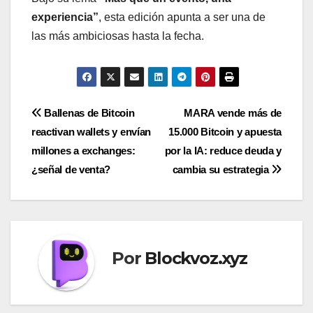
experiencia”
, esta edición apunta a ser una de
las más ambiciosas hasta la fecha.
Navegación
Ballenas de Bitcoin
MARA vende más de
reactivan wallets y envían
15.000 Bitcoin y apuesta
de
millones a exchanges:
por la IA: reduce deuda y
entradas
¿señal de venta?
cambia su estrategia
Por
Blockvoz.xyz