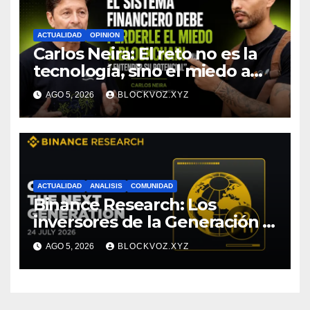
ACTUALIDAD
OPINION
Carlos Neira: El reto no es la
tecnología, sino el miedo a
entenderla
AGO 5, 2026
BLOCKVOZ.XYZ
ACTUALIDAD
ANALISIS
COMUNIDAD
Binance Research: Los
inversores de la Generación Z
empiezan más jóvenes y
AGO 5, 2026
BLOCKVOZ.XYZ
muestran mayor disciplina
financiera