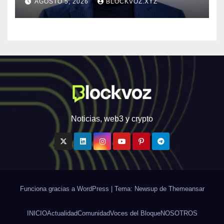
AGOSTO 5, 2026
BLOCKVOZ.XYZ
personalizada y en tiempo
real
Noticias, web3 y crypto
Funciona gracias a WordPress
|
Tema: Newsup de
Themeansar
INICIO
Actualidad
Comunidad
Voces del Bloque
NOSOTROS