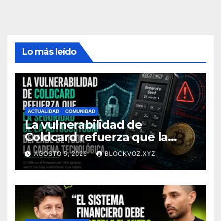
Lo más leído
ACTUALIDAD
COMUNIDAD
La vulnerabilidad de
Coldcard refuerza que la
seguridad de la autocustodia
AGOSTO 5, 2026
BLOCKVOZ.XYZ
depende de toda la cadena
tecnológica, afirma CoinEx
Research