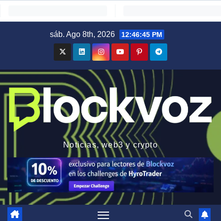
Saltar
sáb. Ago 8th, 2026
12:46:46 PM
al
contenido
Noticias, web3 y crypto