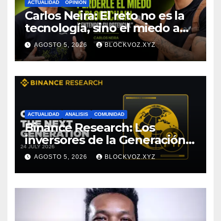
ACTUALIDAD
OPINION
Carlos Neira: El reto no es la
tecnología, sino el miedo a
entenderla
AGOSTO 5, 2026
BLOCKVOZ.XYZ
ACTUALIDAD
ANALISIS
COMUNIDAD
Binance Research: Los
inversores de la Generación Z
empiezan más jóvenes y
AGOSTO 5, 2026
BLOCKVOZ.XYZ
muestran mayor disciplina
financiera