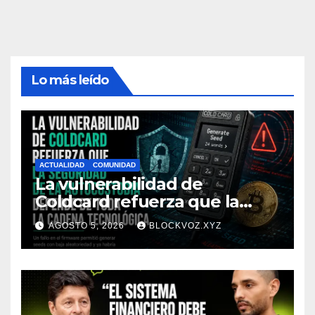
Lo más leído
ACTUALIDAD
COMUNIDAD
La vulnerabilidad de
Coldcard refuerza que la
seguridad de la autocustodia
AGOSTO 5, 2026
BLOCKVOZ.XYZ
depende de toda la cadena
tecnológica, afirma CoinEx
Research