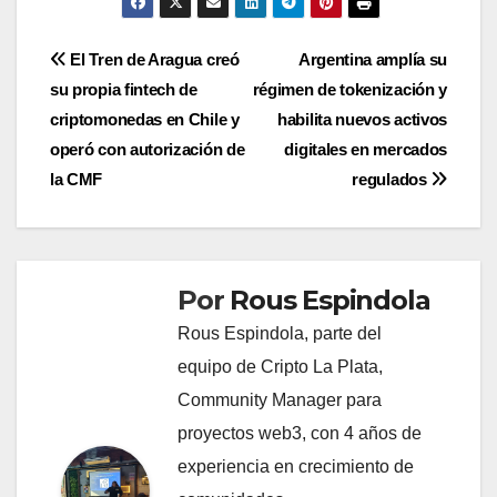
Navegación
El Tren de Aragua creó
Argentina amplía su
su propia fintech de
régimen de tokenización y
de
criptomonedas en Chile y
habilita nuevos activos
entradas
operó con autorización de
digitales en mercados
la CMF
regulados
Por
Rous Espindola
Rous Espindola, parte del
equipo de Cripto La Plata,
Community Manager para
proyectos web3, con 4 años de
experiencia en crecimiento de