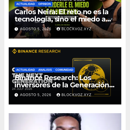
ACTUALIDAD
OPINION
Carlos Neira: El reto no es la
tecnología, sino el miedo a
entenderla
AGOSTO 5, 2026
BLOCKVOZ.XYZ
ACTUALIDAD
ANALISIS
COMUNIDAD
Binance Research: Los
inversores de la Generación Z
empiezan más jóvenes y
AGOSTO 5, 2026
BLOCKVOZ.XYZ
muestran mayor disciplina
financiera