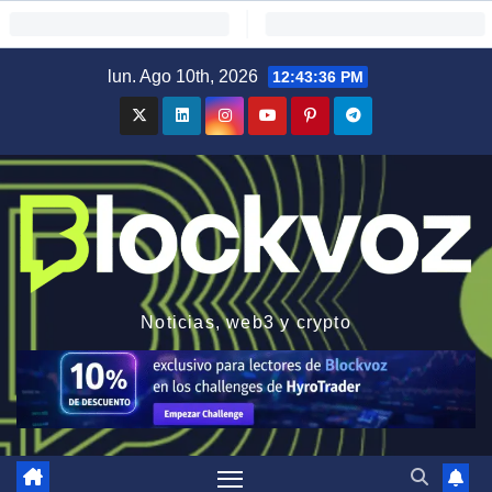
Saltar
lun. Ago 10th, 2026
12:43:37 PM
al
contenido
Noticias, web3 y crypto