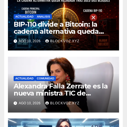
ACTUALIDAD
ANALISIS
BIP-110 divide a Bitcoin: la
cadena alternativa queda
rezagada tras minar solo dos
AGO 10, 2026
BLOCKVOZ.XYZ
bloques
ACTUALIDAD
COMUNIDAD
Alexandra Falla Zerrate es la
nueva ministra TIC de
Colombia
AGO 10, 2026
BLOCKVOZ.XYZ