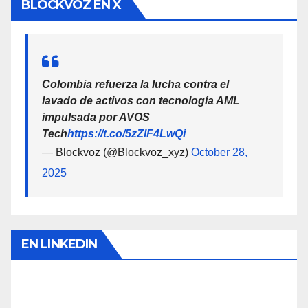
BLOCKVOZ EN X
Colombia refuerza la lucha contra el
lavado de activos con tecnología AML
impulsada por AVOS
Tech
https://t.co/5zZlF4LwQi
— Blockvoz (@Blockvoz_xyz)
October 28,
2025
EN LINKEDIN