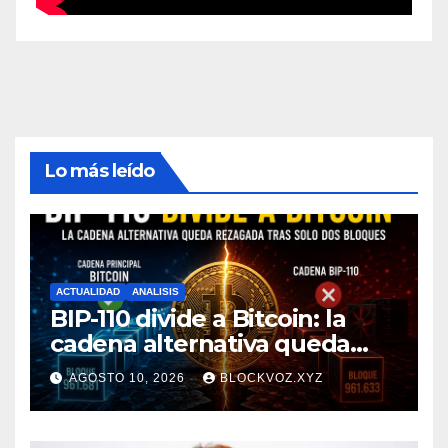
Lo más leído
ACTUALIDAD
ANALISIS
BIP-110 divide a Bitcoin: la
cadena alternativa queda
rezagada tras minar solo dos
AGOSTO 10, 2026
BLOCKVOZ.XYZ
bloques