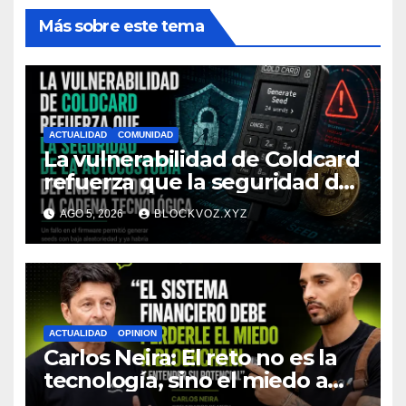
Más sobre este tema
ACTUALIDAD
COMUNIDAD
La vulnerabilidad de Coldcard
refuerza que la seguridad de
la autocustodia depende de
AGO 5, 2026
BLOCKVOZ.XYZ
toda la cadena tecnológica,
afirma CoinEx Research
ACTUALIDAD
OPINION
Carlos Neira: El reto no es la
tecnología, sino el miedo a
entenderla