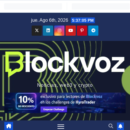
Saltar
jue. Ago 6th, 2026
5:37:06 PM
al
contenido
Noticias, web3 y crypto