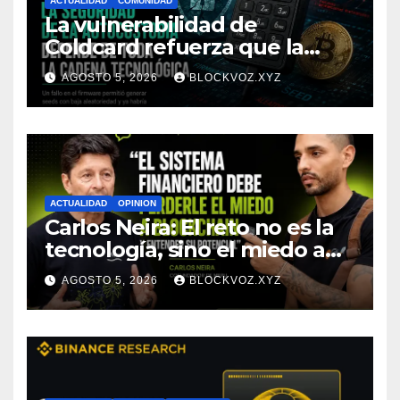
ACTUALIDAD
COMUNIDAD
La vulnerabilidad de
Coldcard refuerza que la
seguridad de la autocustodia
AGOSTO 5, 2026
BLOCKVOZ.XYZ
depende de toda la cadena
tecnológica, afirma CoinEx
Research
ACTUALIDAD
OPINION
Carlos Neira: El reto no es la
tecnología, sino el miedo a
entenderla
AGOSTO 5, 2026
BLOCKVOZ.XYZ