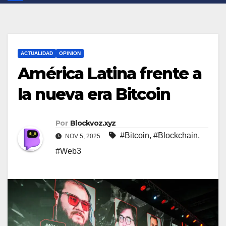
ACTUALIDAD
OPINION
América Latina frente a
la nueva era Bitcoin
Por
Blockvoz.xyz
#Bitcoin
,
#Blockchain
,
NOV 5, 2025
#Web3