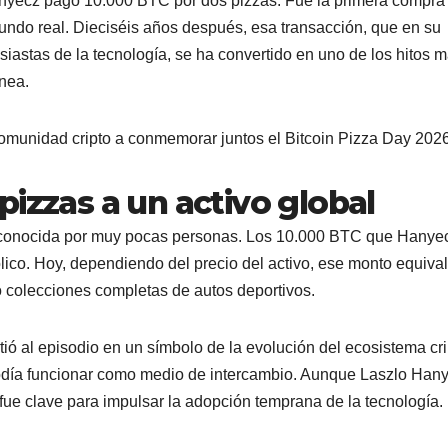
nyecz pagó 10.000 BTC por dos pizzas. Fue la primera compra
undo real. Dieciséis años después, esa transacción, que en su
iastas de la tecnología, se ha convertido en uno de los hitos 
nea.
 comunidad cripto a conmemorar juntos el Bitcoin Pizza Day 2026
pizzas a un activo global
l conocida por muy pocas personas. Los 10.000 BTC que Hanye
lico. Hoy, dependiendo del precio del activo, ese monto equival
 o colecciones completas de autos deportivos.
tió al episodio en un símbolo de la evolución del ecosistema cri
podía funcionar como medio de intercambio. Aunque Laszlo Han
 fue clave para impulsar la adopción temprana de la tecnología.