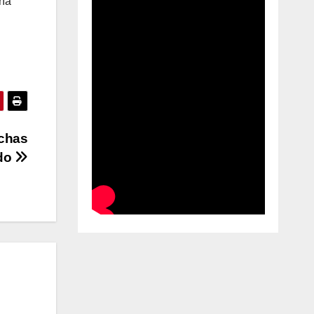
ría
uchas
ndo