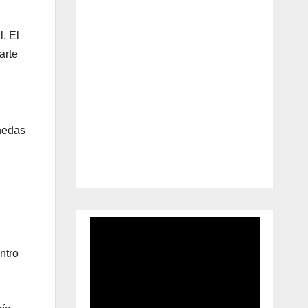
l. El
arte
onedas
ntro