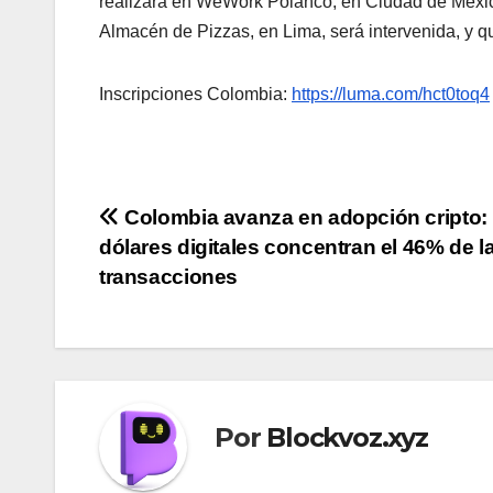
realizará en WeWork Polanco, en Ciudad de México.
Almacén de Pizzas, en Lima, será intervenida, y qu
Inscripciones Colombia:
https://luma.com/hct0toq4
Navegación
Colombia avanza en adopción cripto: 
dólares digitales concentran el 46% de l
de
transacciones
entradas
Por
Blockvoz.xyz