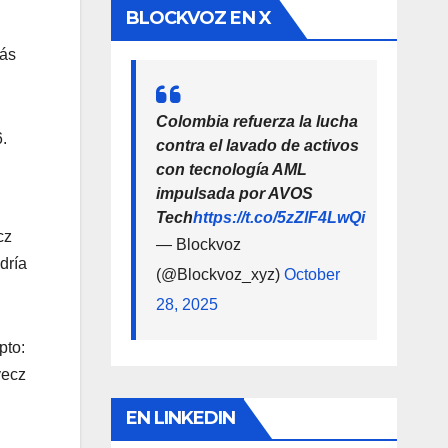
BLOCKVOZ EN X
más
Colombia refuerza la lucha
.
contra el lavado de activos
con tecnología AML
impulsada por AVOS
Tech
https://t.co/5zZlF4LwQi
cz
— Blockvoz
dría
(@Blockvoz_xyz)
October
28, 2025
pto:
yecz
EN LINKEDIN