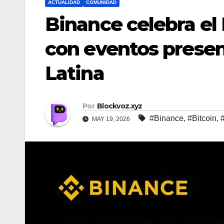
ACTUALIDAD
COMUNIDAD
Binance celebra el
con eventos presen
Latina
Por
Blockvoz.xyz
#Binance
,
#Bitcoin
,
MAY 19, 2026