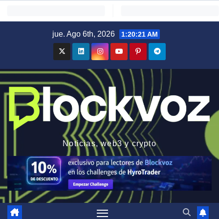
Saltar
jue. Ago 6th, 2026
1:20:22 AM
al
contenido
Noticias, web3 y crypto