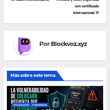
entradas
con certificado
internacional
Por
Blockvoz.xyz
Más sobre este tema
ACTUALIDAD
COMUNIDAD