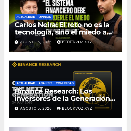
ACTUALIDAD
OPINION
Carlos Neira: El reto no es la
tecnología, sino el miedo a
entenderla
AGOSTO 5, 2026
BLOCKVOZ.XYZ
ACTUALIDAD
ANALISIS
COMUNIDAD
Binance Research: Los
inversores de la Generación Z
empiezan más jóvenes y
AGOSTO 5, 2026
BLOCKVOZ.XYZ
muestran mayor disciplina
financiera