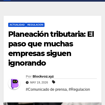
ACTUALIDAD
REGULACION
Planeación tributaria: El
paso que muchas
empresas siguen
ignorando
Por
Blockvoz.xyz
MAY 19, 2026
#Comunicado de prensa
,
#Regulacion