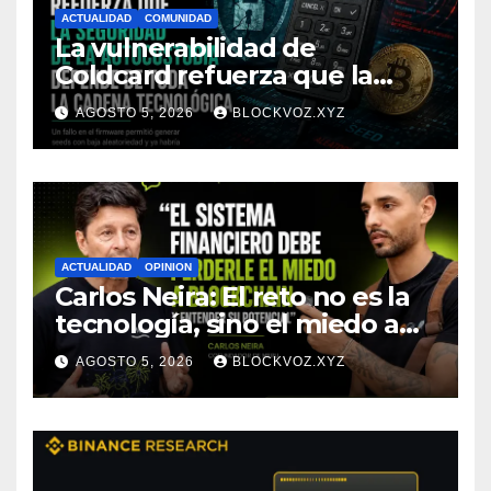
ACTUALIDAD
COMUNIDAD
La vulnerabilidad de
Coldcard refuerza que la
seguridad de la autocustodia
AGOSTO 5, 2026
BLOCKVOZ.XYZ
depende de toda la cadena
tecnológica, afirma CoinEx
Research
ACTUALIDAD
OPINION
Carlos Neira: El reto no es la
tecnología, sino el miedo a
entenderla
AGOSTO 5, 2026
BLOCKVOZ.XYZ