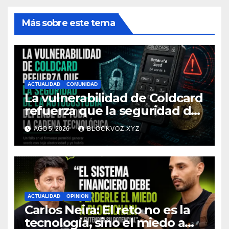
Más sobre este tema
ACTUALIDAD
COMUNIDAD
La vulnerabilidad de Coldcard
refuerza que la seguridad de
la autocustodia depende de
AGO 5, 2026
BLOCKVOZ.XYZ
toda la cadena tecnológica,
afirma CoinEx Research
ACTUALIDAD
OPINION
Carlos Neira: El reto no es la
tecnología, sino el miedo a