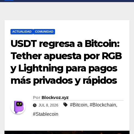
ACTUALIDAD
COMUNIDAD
USDT regresa a Bitcoin:
Tether apuesta por RGB
y Lightning para pagos
más privados y rápidos
Por
Blockvoz.xyz
#Bitcoin
,
#Blockchain
,
JUL 8, 2026
#Stablecoin