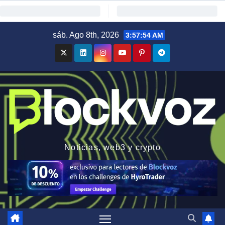
Saltar
sáb. Ago 8th, 2026
3:57:55 AM
al
contenido
Noticias, web3 y crypto