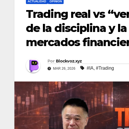
ACTUALIDAD
OPINION
Trading real vs “v
de la disciplina y l
mercados financie
Por
Blockvoz.xyz
#IA
,
#Trading
MAR 26, 2026