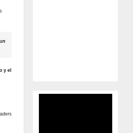
s
 un
o y el
raders