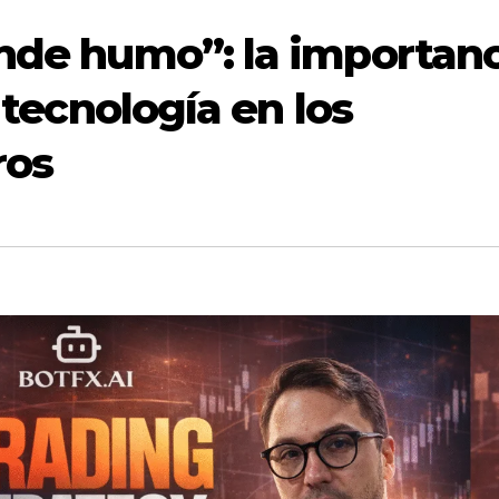
ende humo”: la importan
a tecnología en los
ros