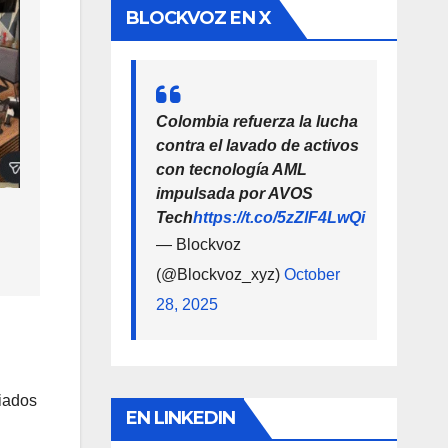
BLOCKVOZ EN X
Colombia refuerza la lucha
contra el lavado de activos
con tecnología AML
impulsada por AVOS
Tech
https://t.co/5zZlF4LwQi
— Blockvoz
(@Blockvoz_xyz)
October
28, 2025
ciados
EN LINKEDIN