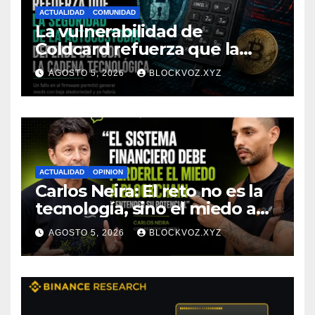
ACTUALIDAD
COMUNIDAD
La vulnerabilidad de
Coldcard refuerza que la
seguridad de la autocustodia
AGOSTO 5, 2026
BLOCKVOZ.XYZ
depende de toda la cadena
tecnológica, afirma CoinEx
Research
ACTUALIDAD
OPINION
Carlos Neira: El reto no es la
tecnología, sino el miedo a
entenderla
AGOSTO 5, 2026
BLOCKVOZ.XYZ