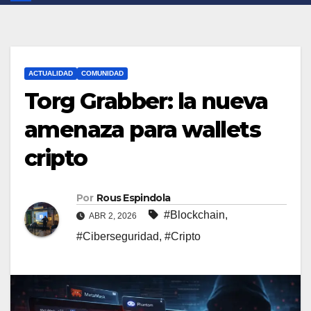
ACTUALIDAD
COMUNIDAD
Torg Grabber: la nueva
amenaza para wallets
cripto
Por
Rous Espindola
#Blockchain
,
ABR 2, 2026
#Ciberseguridad
,
#Cripto