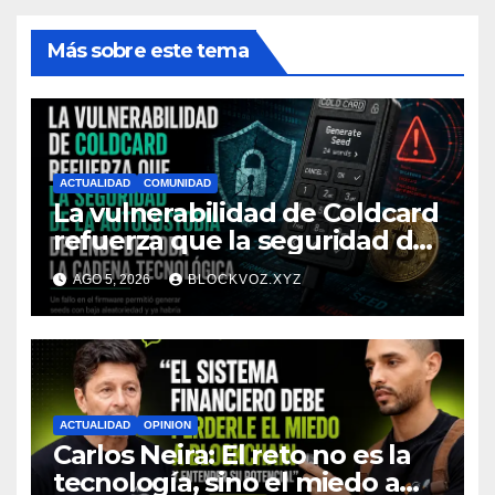
Más sobre este tema
ACTUALIDAD
COMUNIDAD
La vulnerabilidad de Coldcard
refuerza que la seguridad de
la autocustodia depende de
AGO 5, 2026
BLOCKVOZ.XYZ
toda la cadena tecnológica,
afirma CoinEx Research
ACTUALIDAD
OPINION
Carlos Neira: El reto no es la
tecnología, sino el miedo a