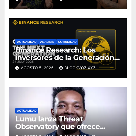
ACTUALIDAD
ANALISIS
COMUNIDAD
Binance Research: Los
inversores de la Generación Z
empiezan más jóvenes y
AGOSTO 5, 2026
BLOCKVOZ.XYZ
muestran mayor disciplina
financiera
ACTUALIDAD
Lumu lanza Threat
Observatory que ofrece
inteligencia de amenazas