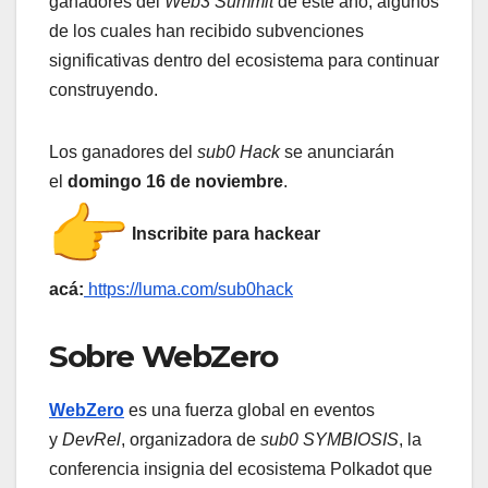
ganadores del
Web3 Summit
de este año, algunos
de los cuales han recibido subvenciones
significativas dentro del ecosistema para continuar
construyendo.
Los ganadores del
sub0 Hack
se anunciarán
el
domingo 16 de noviembre
.
Inscribite para hackear
acá:
https://luma.com/sub0hack
Sobre WebZero
WebZero
es una fuerza global en eventos
y
DevRel
, organizadora de
sub0 SYMBIOSIS
, la
conferencia insignia del ecosistema Polkadot que