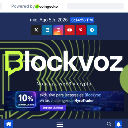
Saltar
mié. Ago 5th, 2026
6:14:59 PM
al
contenido
Noticias, web3 y crypto