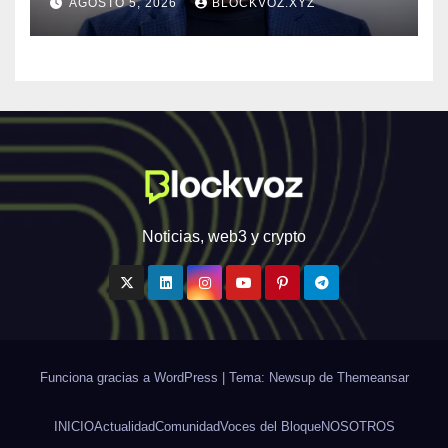
AGOSTO 5, 2026
BLOCKVOZ.XYZ
personalizada y en tiempo
real
Noticias, web3 y crypto
Funciona gracias a WordPress
|
Tema: Newsup de
Themeansar
INICIO
Actualidad
Comunidad
Voces del Bloque
NOSOTROS