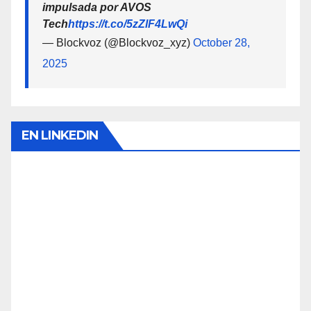
impulsada por AVOS
Tech
https://t.co/5zZlF4LwQi
— Blockvoz (@Blockvoz_xyz)
October 28,
2025
EN LINKEDIN