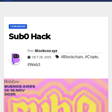
COMUNIDAD
Sub0 Hack
Por
Blockvoz.xyz
#Blockchain
,
#Cripto
,
OCT 28, 2025
#Web3