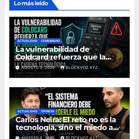
Lo más leído
ACTUALIDAD
COMUNIDAD
La vulnerabilidad de
Coldcard refuerza que la
seguridad de la autocustodia
AGOSTO 5, 2026
BLOCKVOZ.XYZ
depende de toda la cadena
tecnológica, afirma CoinEx
Research
ACTUALIDAD
OPINION
Carlos Neira: El reto no es la
tecnología, sino el miedo a
entenderla
AGOSTO 5, 2026
BLOCKVOZ.XYZ