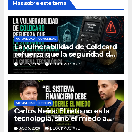
Más sobre este tema
ACTUALIDAD
COMUNIDAD
La vulnerabilidad de Coldcard
refuerza que la seguridad de
la autocustodia depende de
AGO 5, 2026
BLOCKVOZ.XYZ
toda la cadena tecnológica,
afirma CoinEx Research
ACTUALIDAD
OPINION
Carlos Neira: El reto no es la
tecnología, sino el miedo a
entenderla
AGO 5, 2026
BLOCKVOZ.XYZ