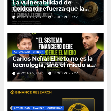
La vulnerabilidad de
Coldcard refuerza que la
seguridad de la autocustodia
AGOSTO 5, 2026
BLOCKVOZ.XYZ
depende de toda la cadena
tecnológica, afirma CoinEx
Research
ACTUALIDAD
OPINION
Carlos Neira: El reto no es la
tecnología, sino el miedo a
entenderla
AGOSTO 5, 2026
BLOCKVOZ.XYZ
ACTUALIDAD
ANALISIS
COMUNIDAD