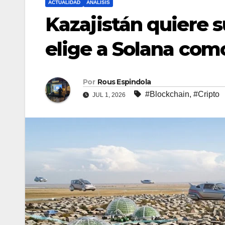
ACTUALIDAD
ANALISIS
Kazajistán quiere su
elige a Solana com
Por
Rous Espindola
#Blockchain
,
#Cripto
JUL 1, 2026