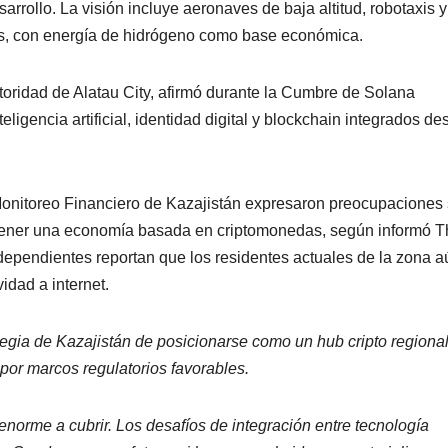
rrollo. La visión incluye aeronaves de baja altitud, robotaxis y
gas, con energía de hidrógeno como base económica.
toridad de Alatau City, afirmó durante la Cumbre de Solana
ligencia artificial, identidad digital y blockchain integrados de
Monitoreo Financiero de Kazajistán expresaron preocupaciones
stener una economía basada en criptomonedas, según informó T
ependientes reportan que los residentes actuales de la zona a
vidad a internet.
egia de Kazajistán de posicionarse como un hub cripto regiona
o por marcos regulatorios favorables.
enorme a cubrir. Los desafíos de integración entre tecnología