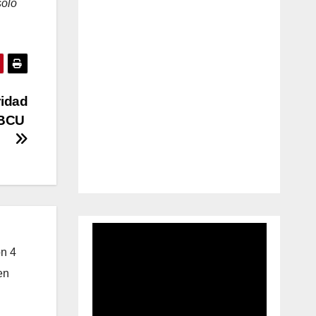
solo
ridad
l BCU
on 4
en