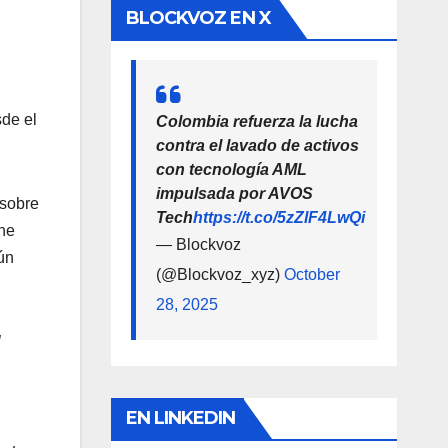
BLOCKVOZ EN X
sde el
Colombia refuerza la lucha
contra el lavado de activos
con tecnología AML
impulsada por AVOS
 sobre
Tech
https://t.co/5zZlF4LwQi
he
— Blockvoz
ún
(@Blockvoz_xyz)
October
28, 2025
l
EN LINKEDIN