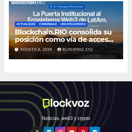
ACTUALIDAD
COMUNIDAD
UNCATEGORIZED
Blockchain.RIO consolida su
posición como vía de acceso
institucional a la
AGOSTO 8, 2026
BLOCKVOZ.XYZ
infraestructura financiera
digital de América Latina
Noticias, web3 y crypto