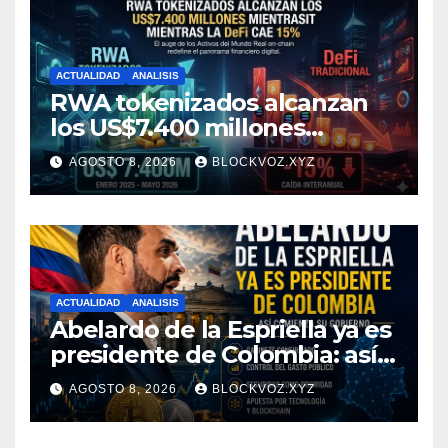
ACTUALIDAD
ANALISIS
RWA tokenizados alcanzan
los US$7.400 millones
mientras la DeFi cae 15%
AGOSTO 8, 2026
BLOCKVOZ.XYZ
ACTUALIDAD
ANALISIS
Abelardo de la Espriella ya es
presidente de Colombia: así
comienza su gobierno y qué
AGOSTO 8, 2026
BLOCKVOZ.XYZ
puede cambiar para la
economía y el sector cripto