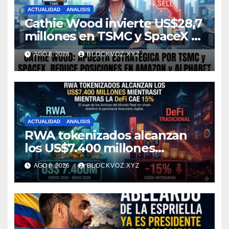
ACTUALIDAD
ANALISIS
Cathie Wood invierte US$28,7
millones en TSMC y SpaceX y
reduce posiciones en
AGO 8, 2026
BLOCKVOZ.XYZ
Amazon y Alphabet
ACTUALIDAD
ANALISIS
RWA tokenizados alcanzan
los US$7.400 millones
mientras la DeFi cae 15%
AGO 8, 2026
BLOCKVOZ.XYZ