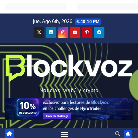
Saltar
jue. Ago 6th, 2026
6:40:11 PM
al
contenido
Noticias, web3 y crypto