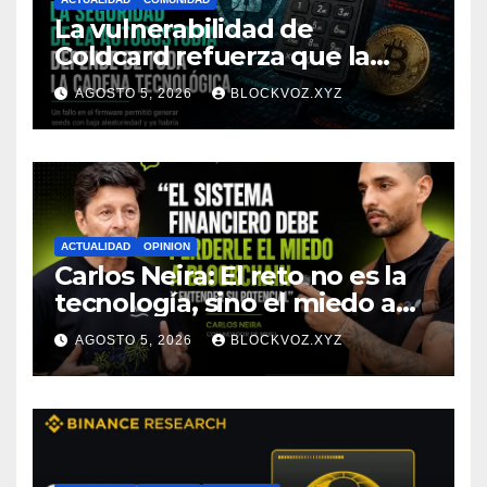
La vulnerabilidad de
Coldcard refuerza que la
seguridad de la autocustodia
AGOSTO 5, 2026
BLOCKVOZ.XYZ
depende de toda la cadena
tecnológica, afirma CoinEx
Research
ACTUALIDAD
OPINION
Carlos Neira: El reto no es la
tecnología, sino el miedo a
entenderla
AGOSTO 5, 2026
BLOCKVOZ.XYZ