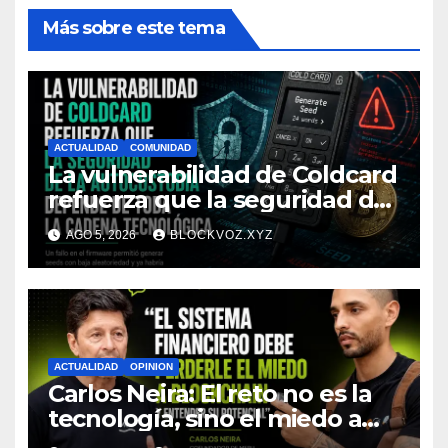
Más sobre este tema
ACTUALIDAD
COMUNIDAD
La vulnerabilidad de Coldcard
refuerza que la seguridad de
la autocustodia depende de
AGO 5, 2026
BLOCKVOZ.XYZ
toda la cadena tecnológica,
afirma CoinEx Research
ACTUALIDAD
OPINION
Carlos Neira: El reto no es la
tecnología, sino el miedo a
entenderla