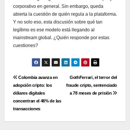
corporativo en general. Sin embargo, queda
abierta la cuestión de quién regula a la plataforma.
Y no solo eso, esta discusión sobre qué tan
legítimo es ese modelo está llegando al
mainstream global. ¿Quién responde por estas
cuestiones?
Navegación
Colombia avanza en
GothFerrari, el terror del
adopción cripto: los
fraude cripto, sentenciado
de
dólares digitales
a 78 meses de prisión
entradas
concentran el 46% de las
transacciones