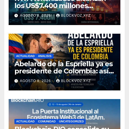
los US$7.400 millones
mientras la DeFi cae 15%
AGOSTO 8, 2026
BLOCKVOZ.XYZ
ACTUALIDAD
ANALISIS
Abelardo de la Espriella ya es
presidente de Colombia: así
comienza su gobierno y qué
AGOSTO 8, 2026
BLOCKVOZ.XYZ
puede cambiar para la
economía y el sector cripto
ACTUALIDAD
COMUNIDAD
UNCATEGORIZED