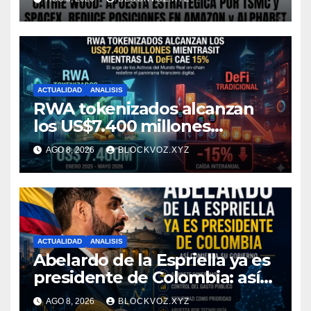
Amazon y Alphabet
ACTUALIDAD
ANALISIS
RWA tokenizados alcanzan
los US$7.400 millones
mientras la DeFi cae 15%
AGO 8, 2026
BLOCKVOZ.XYZ
ACTUALIDAD
ANALISIS
Abelardo de la Espriella ya es
presidente de Colombia: así
comienza su gobierno y qué
AGO 8, 2026
BLOCKVOZ.XYZ