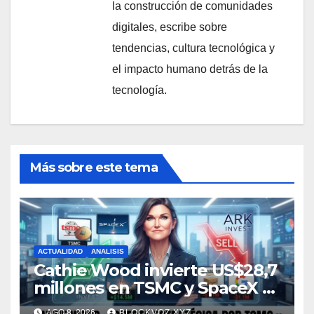
la construcción de comunidades
digitales, escribe sobre
tendencias, cultura tecnológica y
el impacto humano detrás de la
tecnología.
Más sobre este tema
ACTUALIDAD
ANALISIS
Cathie Wood invierte US$28,7
millones en TSMC y SpaceX y
reduce posiciones en
AGO 8, 2026
BLOCKVOZ.XYZ