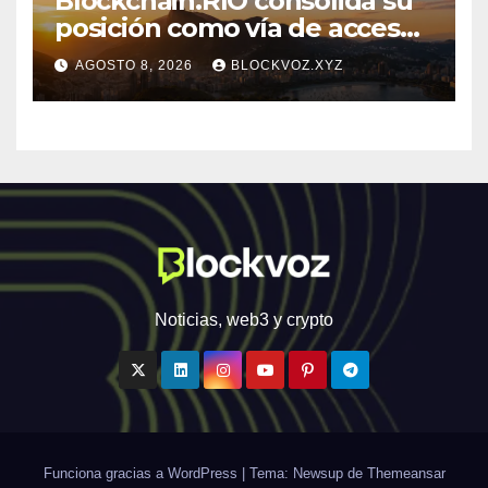
Blockchain.RIO consolida su
posición como vía de acceso
institucional a la
AGOSTO 8, 2026
BLOCKVOZ.XYZ
infraestructura financiera
digital de América Latina
Noticias, web3 y crypto
Funciona gracias a WordPress
|
Tema: Newsup de
Themeansar