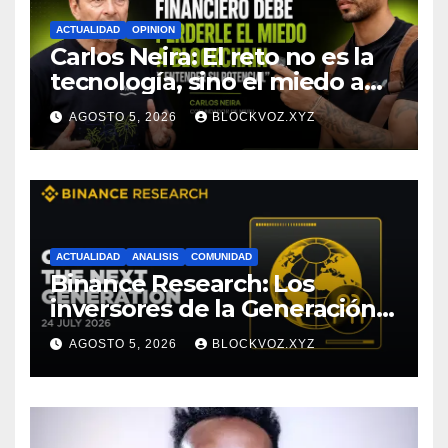
ACTUALIDAD
OPINION
Carlos Neira: El reto no es la
tecnología, sino el miedo a
entenderla
AGOSTO 5, 2026
BLOCKVOZ.XYZ
ACTUALIDAD
ANALISIS
COMUNIDAD
Binance Research: Los
inversores de la Generación Z
empiezan más jóvenes y
AGOSTO 5, 2026
BLOCKVOZ.XYZ
muestran mayor disciplina
financiera