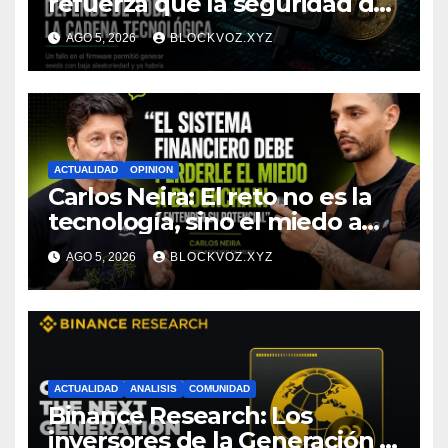
refuerza que la seguridad de
la autocustodia depende de
AGO 5, 2026
BLOCKVOZ.XYZ
toda la cadena tecnológica,
afirma CoinEx Research
ACTUALIDAD
OPINION
Carlos Neira: El reto no es la
tecnología, sino el miedo a
entenderla
AGO 5, 2026
BLOCKVOZ.XYZ
ACTUALIDAD
ANALISIS
COMUNIDAD
Binance Research: Los
inversores de la Generación Z