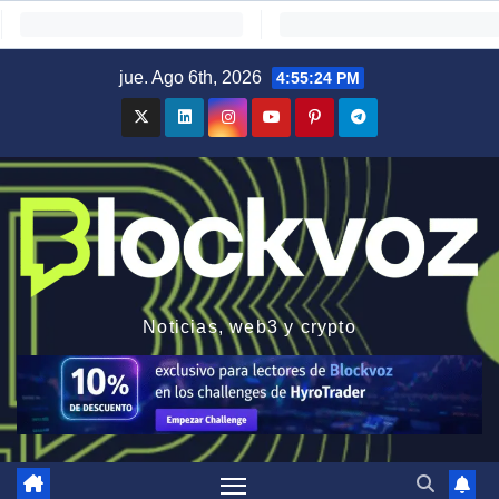
Saltar
jue. Ago 6th, 2026
4:55:26 PM
al
contenido
Noticias, web3 y crypto