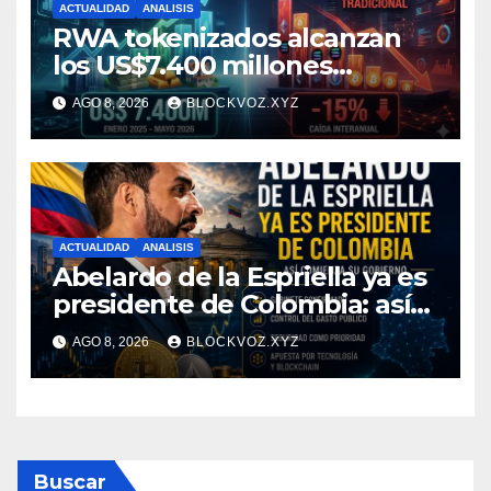
ACTUALIDAD
ANALISIS
RWA tokenizados alcanzan
los US$7.400 millones
mientras la DeFi cae 15%
AGO 8, 2026
BLOCKVOZ.XYZ
ACTUALIDAD
ANALISIS
Abelardo de la Espriella ya es
presidente de Colombia: así
comienza su gobierno y qué
AGO 8, 2026
BLOCKVOZ.XYZ
puede cambiar para la
economía y el sector cripto
Buscar