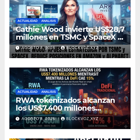
ACTUALIDAD
ANALISIS
Cathie Wood invierte US$28,7
millones en TSMC y SpaceX y
reduce posiciones en
AGOSTO 8, 2026
BLOCKVOZ.XYZ
Amazon y Alphabet
ACTUALIDAD
ANALISIS
RWA tokenizados alcanzan
los US$7.400 millones
mientras la DeFi cae 15%
AGOSTO 8, 2026
BLOCKVOZ.XYZ