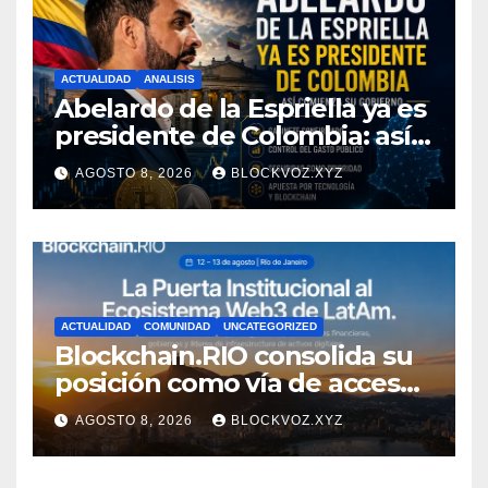
ACTUALIDAD
ANALISIS
Abelardo de la Espriella ya es
presidente de Colombia: así
comienza su gobierno y qué
AGOSTO 8, 2026
BLOCKVOZ.XYZ
puede cambiar para la
economía y el sector cripto
ACTUALIDAD
COMUNIDAD
UNCATEGORIZED
Blockchain.RIO consolida su
posición como vía de acceso
institucional a la
AGOSTO 8, 2026
BLOCKVOZ.XYZ
infraestructura financiera
digital de América Latina