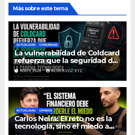
Más sobre este tema
ACTUALIDAD
COMUNIDAD
La vulnerabilidad de Coldcard
refuerza que la seguridad de
la autocustodia depende de
AGO 5, 2026
BLOCKVOZ.XYZ
toda la cadena tecnológica,
afirma CoinEx Research
ACTUALIDAD
OPINION
Carlos Neira: El reto no es la
tecnología, sino el miedo a
entenderla