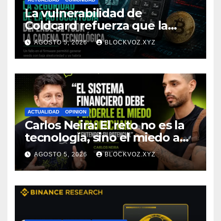
La vulnerabilidad de
Coldcard refuerza que la
seguridad de la autocustodia
AGOSTO 5, 2026
BLOCKVOZ.XYZ
depende de toda la cadena
tecnológica, afirma CoinEx
Research
ACTUALIDAD
OPINION
Carlos Neira: El reto no es la
tecnología, sino el miedo a
entenderla
AGOSTO 5, 2026
BLOCKVOZ.XYZ