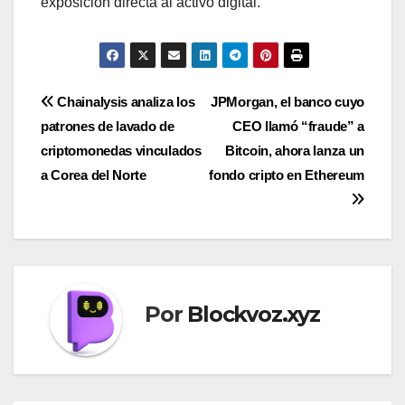
exposición directa al activo digital.
Navegación
Chainalysis analiza los
JPMorgan, el banco cuyo
patrones de lavado de
CEO llamó “fraude” a
de
criptomonedas vinculados
Bitcoin, ahora lanza un
entradas
a Corea del Norte
fondo cripto en Ethereum
Por
Blockvoz.xyz