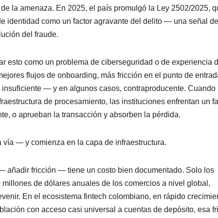
o de la amenaza. En 2025, el país promulgó la Ley 2502/2025, 
bo de identidad como un factor agravante del delito — una señal d
lución del fraude.
ratar esto como un problema de ciberseguridad o de experiencia 
ejores flujos de onboarding, más fricción en el punto de entrad
 insuficiente — y en algunos casos, contraproducente. Cuando 
fraestructura de procesamiento, las instituciones enfrentan un f
ente, o aprueban la transacción y absorben la pérdida.
 vía — y comienza en la capa de infraestructura.
— añadir fricción — tiene un costo bien documentado. Solo los
illones de dólares anuales de los comercios a nivel global,
enir. En el ecosistema fintech colombiano, en rápido crecimie
lación con acceso casi universal a cuentas de depósito, esa fr