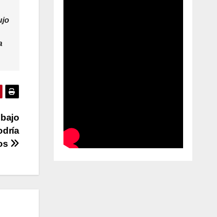
ujo
a
 bajo
odría
ros