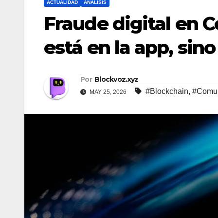
ACTUALIDAD
ANALISIS
Fraude digital en 
está en la app, sin
Por
Blockvoz.xyz
#Blockchain
,
#Comun
MAY 25, 2026