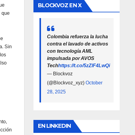
BLOCKVOZ EN X
que
e que
Colombia refuerza la lucha
de
contra el lavado de activos
a. Sin
con tecnología AML
los
impulsada por AVOS
also
Tech
https://t.co/5zZlF4LwQi
— Blockvoz
(@Blockvoz_xyz)
October
28, 2025
nto,
EN LINKEDIN
icción