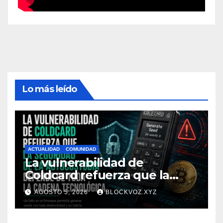
Lo más leído
ACTUALIDAD
COMUNIDAD
La vulnerabilidad de
Coldcard refuerza que la
seguridad de la autocustodia
AGOSTO 5, 2026
BLOCKVOZ.XYZ
depende de toda la cadena
tecnológica, afirma CoinEx