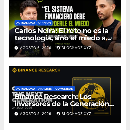
Research
ACTUALIDAD
OPINION
Carlos Neira: El reto no es la
tecnología, sino el miedo a
entenderla
AGOSTO 5, 2026
BLOCKVOZ.XYZ
ACTUALIDAD
ANALISIS
COMUNIDAD
Binance Research: Los
inversores de la Generación Z
empiezan más jóvenes y
AGOSTO 5, 2026
BLOCKVOZ.XYZ
muestran mayor disciplina
financiera