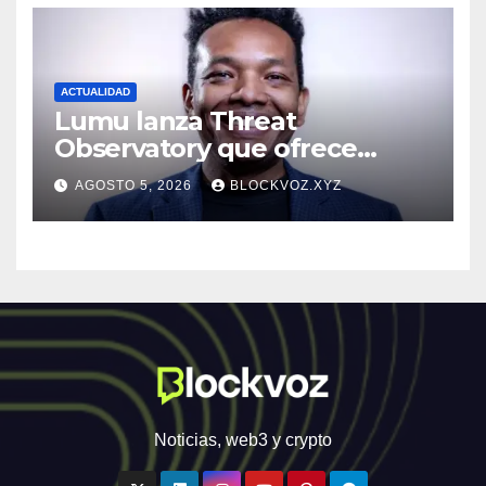
ACTUALIDAD
Lumu lanza Threat
Observatory que ofrece
inteligencia de amenazas
AGOSTO 5, 2026
BLOCKVOZ.XYZ
personalizada y en tiempo
real
Noticias, web3 y crypto