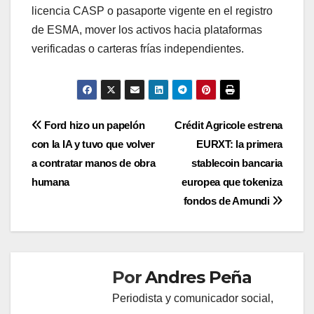
licencia CASP o pasaporte vigente en el registro
de ESMA, mover los activos hacia plataformas
verificadas o carteras frías independientes.
Navegación
Ford hizo un papelón
Crédit Agricole estrena
con la IA y tuvo que volver
EURXT: la primera
de
a contratar manos de obra
stablecoin bancaria
entradas
humana
europea que tokeniza
fondos de Amundi
Por
Andres Peña
Periodista y comunicador social,