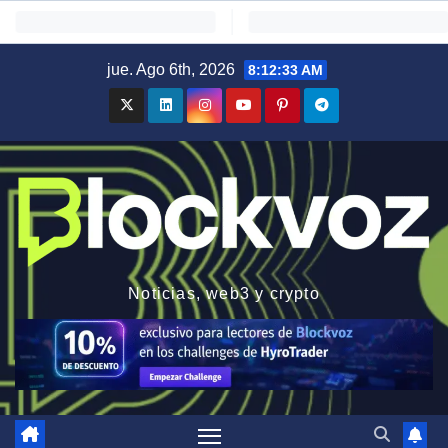
Saltar
jue. Ago 6th, 2026
8:12:34 AM
al
contenido
Noticias, web3 y crypto