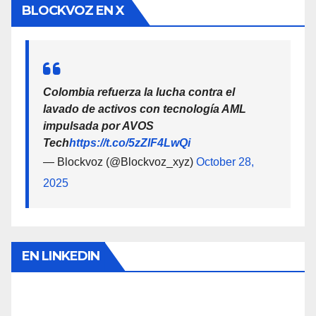
BLOCKVOZ EN X
Colombia refuerza la lucha contra el
lavado de activos con tecnología AML
impulsada por AVOS
Tech
https://t.co/5zZlF4LwQi
— Blockvoz (@Blockvoz_xyz)
October 28,
2025
EN LINKEDIN