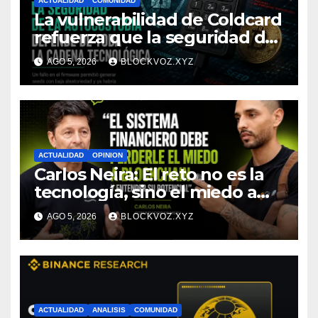
ACTUALIDAD
COMUNIDAD
La vulnerabilidad de Coldcard
refuerza que la seguridad de
la autocustodia depende de
AGO 5, 2026
BLOCKVOZ.XYZ
toda la cadena tecnológica,
afirma CoinEx Research
ACTUALIDAD
OPINION
Carlos Neira: El reto no es la
tecnología, sino el miedo a
entenderla
AGO 5, 2026
BLOCKVOZ.XYZ
ACTUALIDAD
ANALISIS
COMUNIDAD