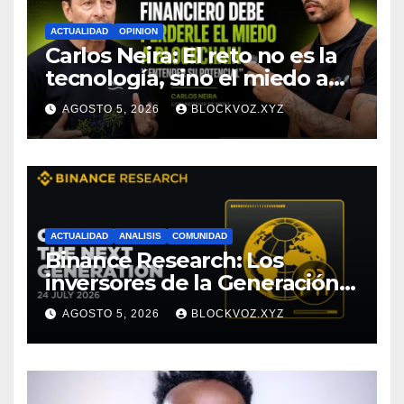
ACTUALIDAD
OPINION
Carlos Neira: El reto no es la
tecnología, sino el miedo a
entenderla
AGOSTO 5, 2026
BLOCKVOZ.XYZ
ACTUALIDAD
ANALISIS
COMUNIDAD
Binance Research: Los
inversores de la Generación Z
empiezan más jóvenes y
AGOSTO 5, 2026
BLOCKVOZ.XYZ
muestran mayor disciplina
financiera