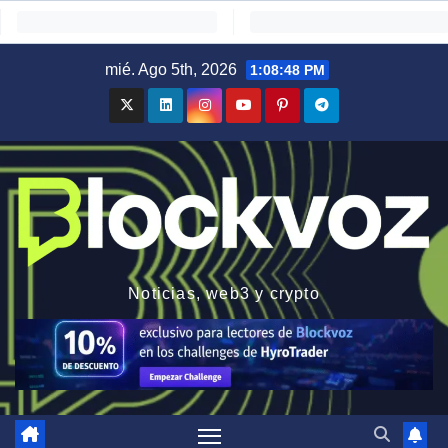
Saltar
mié. Ago 5th, 2026
1:08:49 PM
al
contenido
Noticias, web3 y crypto