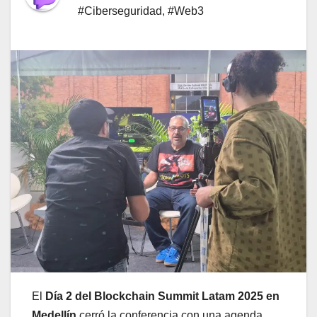
#Ciberseguridad
,
#Web3
El
Día 2 del Blockchain Summit Latam 2025 en
Medellín
cerró la conferencia con una agenda