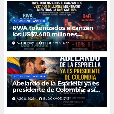
ACTUALIDAD
ANALISIS
RWA tokenizados alcanzan
los US$7.400 millones
mientras la DeFi cae 15%
AGO 8, 2026
BLOCKVOZ.XYZ
ACTUALIDAD
ANALISIS
Abelardo de la Espriella ya es
presidente de Colombia: así
comienza su gobierno y qué
AGO 8, 2026
BLOCKVOZ.XYZ
puede cambiar para la
economía y el sector cripto