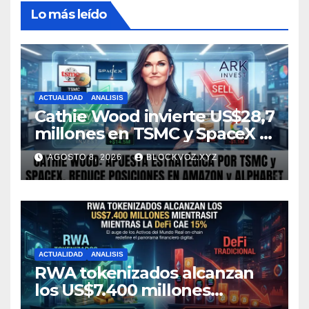
Lo más leído
ACTUALIDAD
ANALISIS
Cathie Wood invierte US$28,7
millones en TSMC y SpaceX y
reduce posiciones en
AGOSTO 8, 2026
BLOCKVOZ.XYZ
Amazon y Alphabet
ACTUALIDAD
ANALISIS
RWA tokenizados alcanzan
los US$7.400 millones
mientras la DeFi cae 15%