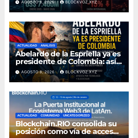
AGOSTO 8, 2026
BLOCKVOZ.XYZ
ACTUALIDAD
ANALISIS
Abelardo de la Espriella ya es
presidente de Colombia: así
comienza su gobierno y qué
AGOSTO 8, 2026
BLOCKVOZ.XYZ
puede cambiar para la
economía y el sector cripto
ACTUALIDAD
COMUNIDAD
UNCATEGORIZED
Blockchain.RIO consolida su
posición como vía de acceso