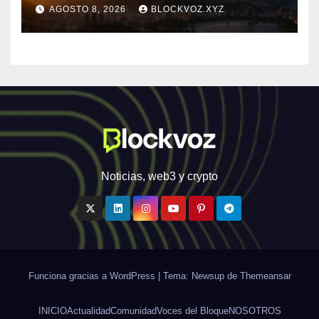
institucional a la
AGOSTO 8, 2026
BLOCKVOZ.XYZ
infraestructura financiera
digital de América Latina
Noticias, web3 y crypto
Funciona gracias a WordPress
|
Tema: Newsup de
Themeansar
INICIO
Actualidad
Comunidad
Voces del Bloque
NOSOTROS