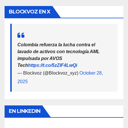
BLOCKVOZ EN X
Colombia refuerza la lucha contra el
lavado de activos con tecnología AML
impulsada por AVOS
Tech
https://t.co/5zZlF4LwQi
— Blockvoz (@Blockvoz_xyz)
October 28,
2025
EN LINKEDIN