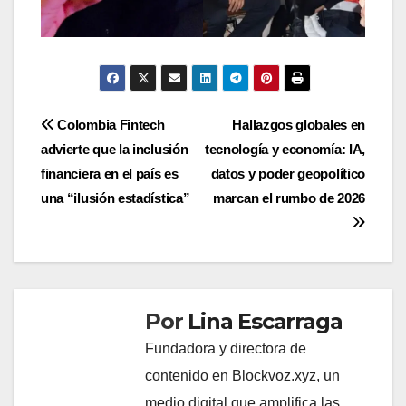
Navegación
Colombia Fintech
Hallazgos globales en
advierte que la inclusión
tecnología y economía: IA,
de
financiera en el país es
datos y poder geopolítico
entradas
una “ilusión estadística”
marcan el rumbo de 2026
Por
Lina Escarraga
Fundadora y directora de
contenido en Blockvoz.xyz, un
medio digital que amplifica las