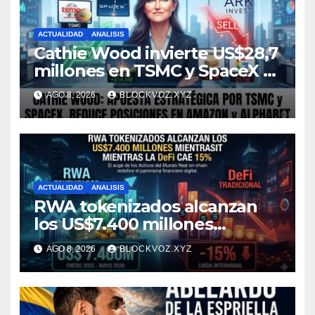
ACTUALIDAD
ANALISIS
Cathie Wood invierte US$28,7
millones en TSMC y SpaceX y
reduce posiciones en
AGO 8, 2026
BLOCKVOZ.XYZ
Amazon y Alphabet
ACTUALIDAD
ANALISIS
RWA tokenizados alcanzan
los US$7.400 millones
mientras la DeFi cae 15%
AGO 8, 2026
BLOCKVOZ.XYZ