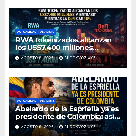
ACTUALIDAD
ANALISIS
RWA tokenizados alcanzan
los US$7.400 millones
mientras la DeFi cae 15%
AGOSTO 8, 2026
BLOCKVOZ.XYZ
ACTUALIDAD
ANALISIS
Abelardo de la Espriella ya es
presidente de Colombia: así
comienza su gobierno y qué
AGOSTO 8, 2026
BLOCKVOZ.XYZ
puede cambiar para la