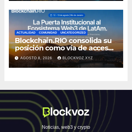
economía y el sector cripto
ACTUALIDAD
COMUNIDAD
UNCATEGORIZED
Blockchain.RIO consolida su
posición como vía de acceso
institucional a la
AGOSTO 8, 2026
BLOCKVOZ.XYZ
infraestructura financiera
digital de América Latina
Noticias, web3 y crypto