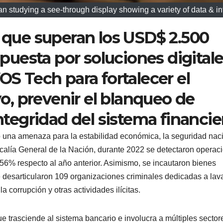
n studying a see-through display showing a variety of data & in
s que superan los USD$ 2.500
 apuesta por soluciones digital
 Tech para fortalecer el
, prevenir el blanqueo de
integridad del sistema financie
o una amenaza para la estabilidad económica, la seguridad nac
iscalía General de la Nación, durante 2022 se detectaron operac
6% respecto al año anterior. Asimismo, se incautaron bienes
 desarticularon 109 organizaciones criminales dedicadas a lav
a corrupción y otras actividades ilícitas.
e trasciende al sistema bancario e involucra a múltiples sector