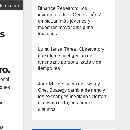
formation.
Binance Research: Los
inversores de la Generación Z
empiezan más jóvenes y
muestran mayor disciplina
es
financiera
Lumu lanza Threat Observatory
que ofrece inteligencia de
amenazas personalizada y en
ro.
tiempo real
ional
Jack Mallers se va de Twenty
iones
One, Strategy cambia de ritmo y
los exchanges medianos cierran:
ar
el mismo ciclo, tres frentes
distintos
es