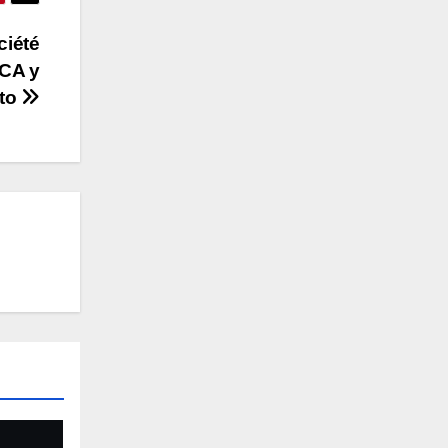
ciété
CA y
pto