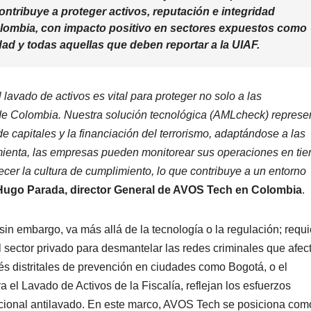
tribuye a proteger activos, reputación e integridad
olombia, con impacto positivo en sectores expuestos como
ad y todas aquellas que deben reportar a la UIAF.
vado de activos es vital para proteger no solo a las
 de Colombia. Nuestra solución tecnológica (AMLcheck)
represe
e capitales y la financiación del terrorismo, adaptándose a las
mienta, las empresas pueden monitorear sus operaciones en ti
lecer la cultura de cumplimiento, lo que contribuye a un entorno
Hugo Parada, director General de AVOS Tech en Colombia
.
sin embargo, va más allá de la tecnología o la regulación; requi
l sector privado para desmantelar las redes criminales que afec
és distritales de prevención en ciudades como Bogotá, o el
a el Lavado de Activos de la Fiscalía, reflejan los esfuerzos
nacional antilavado. En este marco, AVOS Tech se posiciona com