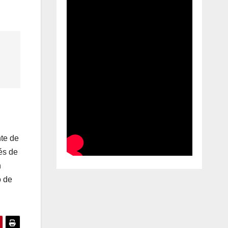
nte de
és de
n
o de