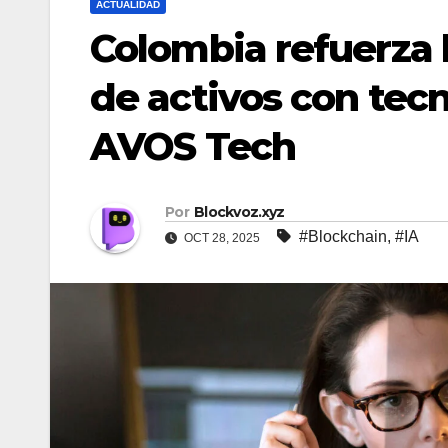
ACTUALIDAD
Colombia refuerza l
de activos con tec
AVOS Tech
Por
Blockvoz.xyz
#Blockchain
,
#IA
OCT 28, 2025