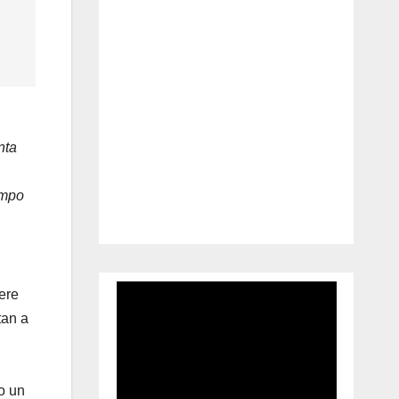
nta
empo
ere
tan a
o un