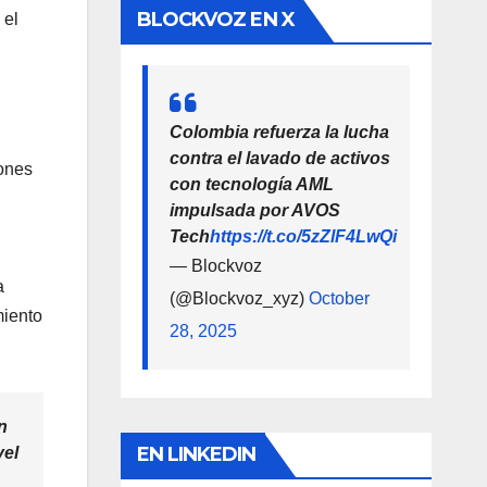
BLOCKVOZ EN X
 el
Colombia refuerza la lucha
contra el lavado de activos
iones
con tecnología AML
impulsada por AVOS
Tech
https://t.co/5zZlF4LwQi
— Blockvoz
a
(@Blockvoz_xyz)
October
miento
28, 2025
n
EN LINKEDIN
vel