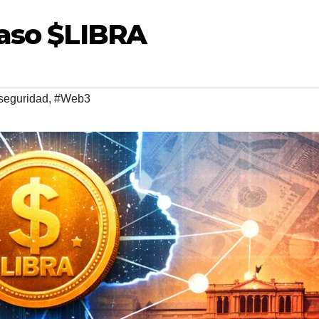
caso $LIBRA
seguridad
,
#Web3