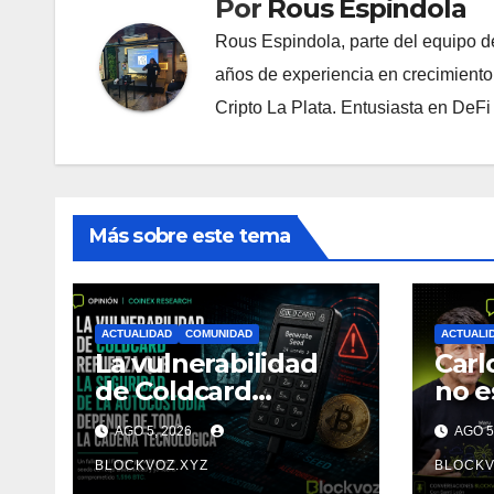
Por
Rous Espindola
Rous Espindola, parte del equipo 
años de experiencia en crecimiento
Cripto La Plata. Entusiasta en DeF
Más sobre este tema
ACTUALIDAD
COMUNIDAD
ACTUALI
La vulnerabilidad
Carl
de Coldcard
no e
refuerza que la
sino
AGO 5, 2026
AGO 5
seguridad de la
ente
autocustodia
BLOCKVOZ.XYZ
BLOCKV