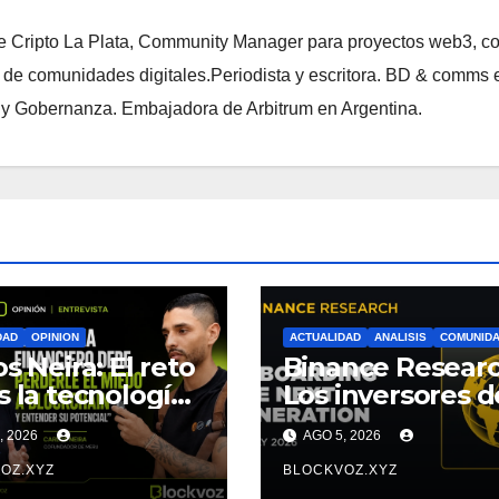
de Cripto La Plata, Community Manager para proyectos web3, c
 de comunidades digitales.Periodista y escritora. BD & comms 
i y Gobernanza. Embajadora de Arbitrum en Argentina.
DAD
OPINION
ACTUALIDAD
ANALISIS
COMUNID
os Neira: El reto
Binance Researc
s la tecnología,
Los inversores d
 el miedo a
Generación Z
, 2026
AGO 5, 2026
nderla
empiezan más
OZ.XYZ
jóvenes y muest
BLOCKVOZ.XYZ