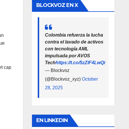
BLOCKVOZ EN X
Colombia refuerza la lucha
un
contra el lavado de activos
que
con tecnología AML
impulsada por AVOS
Tech
https://t.co/5zZlF4LwQi
et cap
— Blockvoz
(@Blockvoz_xyz)
October
28, 2025
EN LINKEDIN