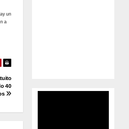
hay un
én a
tuito
lo 40
os