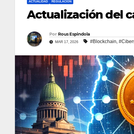
ACTUALIDAD
REGULACION
Actualización del 
Por
Rous Espindola
#Blockchain
,
#Ciber
MAR 17, 2026