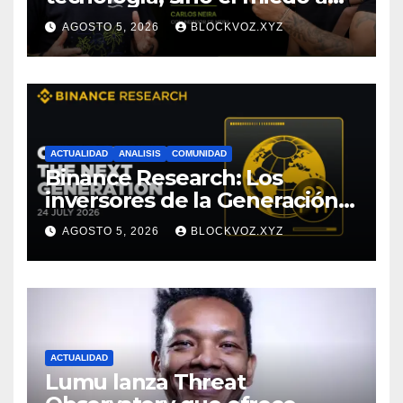
entenderla
AGOSTO 5, 2026
BLOCKVOZ.XYZ
ACTUALIDAD
ANALISIS
COMUNIDAD
Binance Research: Los
inversores de la Generación Z
empiezan más jóvenes y
AGOSTO 5, 2026
BLOCKVOZ.XYZ
muestran mayor disciplina
financiera
ACTUALIDAD
Lumu lanza Threat