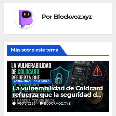
Por
Blockvoz.xyz
Más sobre este tema
ACTUALIDAD
COMUNIDAD
La vulnerabilidad de Coldcard
refuerza que la seguridad de
la autocustodia depende de
AGO 5, 2026
BLOCKVOZ.XYZ
toda la cadena tecnológica,
afirma CoinEx Research