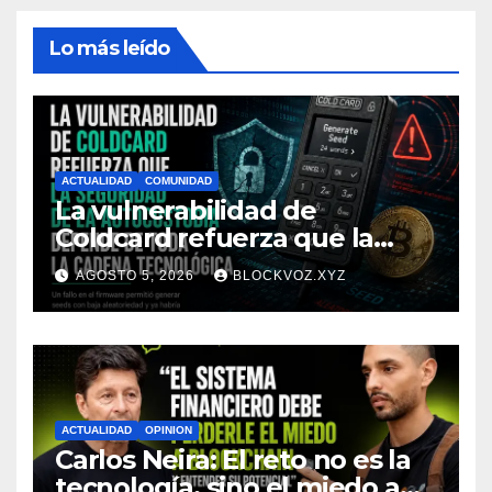
Lo más leído
ACTUALIDAD
COMUNIDAD
La vulnerabilidad de
Coldcard refuerza que la
seguridad de la autocustodia
AGOSTO 5, 2026
BLOCKVOZ.XYZ
depende de toda la cadena
tecnológica, afirma CoinEx
Research
ACTUALIDAD
OPINION
Carlos Neira: El reto no es la
tecnología, sino el miedo a