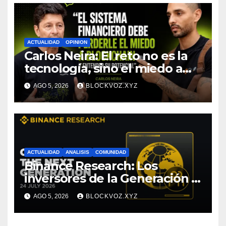
ACTUALIDAD
OPINION
Carlos Neira: El reto no es la
tecnología, sino el miedo a
entenderla
AGO 5, 2026
BLOCKVOZ.XYZ
ACTUALIDAD
ANALISIS
COMUNIDAD
Binance Research: Los
inversores de la Generación Z
empiezan más jóvenes y
AGO 5, 2026
BLOCKVOZ.XYZ
muestran mayor disciplina
financiera