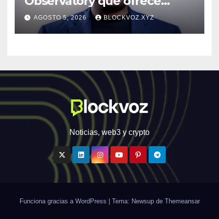
Observatory que ofrece
inteligencia de amenazas
AGOSTO 5, 2026
BLOCKVOZ.XYZ
personalizada y en tiempo
real
Noticias, web3 y crypto
Funciona gracias a WordPress
|
Tema: Newsup de
Themeansar