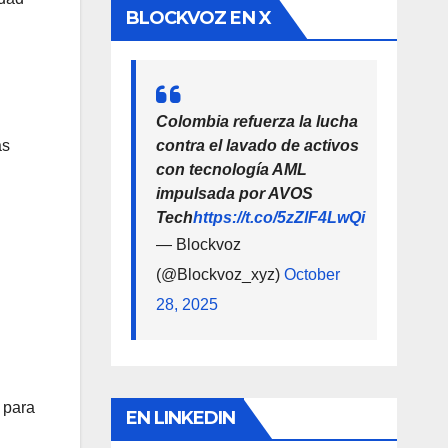
BLOCKVOZ EN X
Colombia refuerza la lucha
contra el lavado de activos
as
con tecnología AML
impulsada por AVOS
Tech
https://t.co/5zZlF4LwQi
— Blockvoz
(@Blockvoz_xyz)
October
28, 2025
 para
EN LINKEDIN