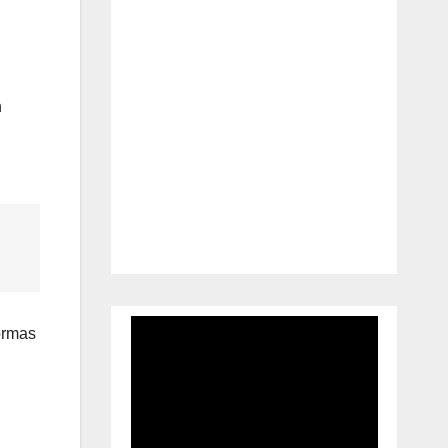
d
n
formas