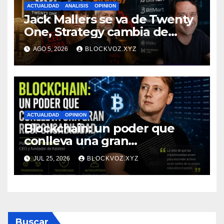
ACTUALIDAD
ANALISIS
OPINION
Jack Mallers se va de Twenty
One, Strategy cambia de
ritmo y los exchanges
AGO 5, 2026
BLOCKVOZ.XYZ
medianos cierran: el mismo
ciclo, tres frentes distintos
ACTUALIDAD
OPINION
Blockchain: un poder que
conlleva una gran
responsabilidad
JUL 25, 2026
BLOCKVOZ.XYZ
Buscar