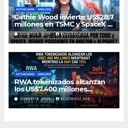
ACTUALIDAD
ANALISIS
Cathie Wood invierte US$28,7
millones en TSMC y SpaceX y
reduce posiciones en
AGOSTO 8, 2026
BLOCKVOZ.XYZ
Amazon y Alphabet
ACTUALIDAD
ANALISIS
RWA tokenizados alcanzan
los US$7.400 millones
mientras la DeFi cae 15%
AGOSTO 8, 2026
BLOCKVOZ.XYZ