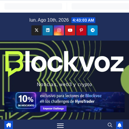
Saltar
lun. Ago 10th, 2026
4:43:04 AM
al
contenido
Noticias, web3 y crypto