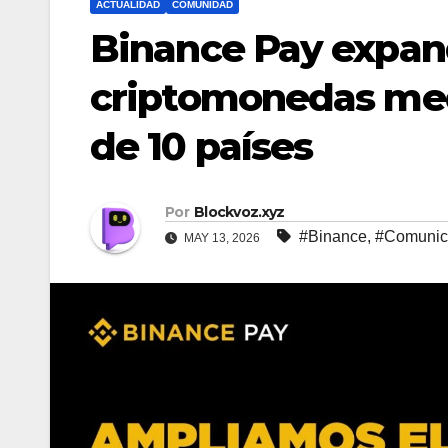
ACTUALIDAD
COMUNIDAD
Binance Pay expand
criptomonedas med
de 10 países
Por
Blockvoz.xyz
#Binance
,
#Comunic
MAY 13, 2026