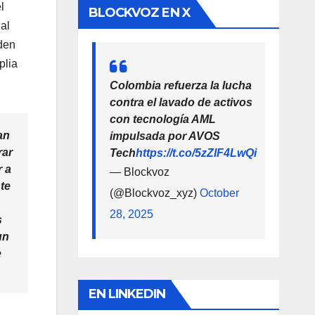
l
BLOCKVOZ EN X
al
nden
plia
Colombia refuerza la lucha
contra el lavado de activos
con tecnología AML
an
impulsada por AVOS
rar
Tech
https://t.co/5zZlF4LwQi
r a
— Blockvoz
te
(@Blockvoz_xyz)
October
28, 2025
s
un
e
EN LINKEDIN