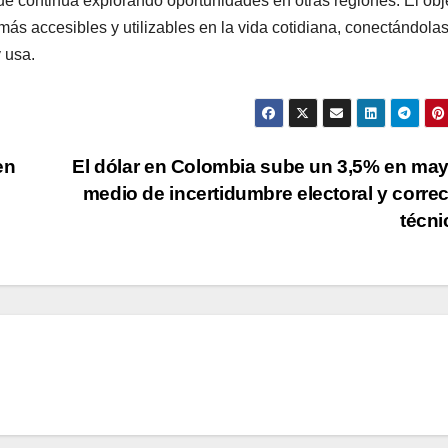
 que continúa explorando oportunidades en otras regiones. El obj
s accesibles y utilizables en la vida cotidiana, conectándola
 usa.
en
El dólar en Colombia sube un 3,5% en ma
medio de incertidumbre electoral y corre
técn