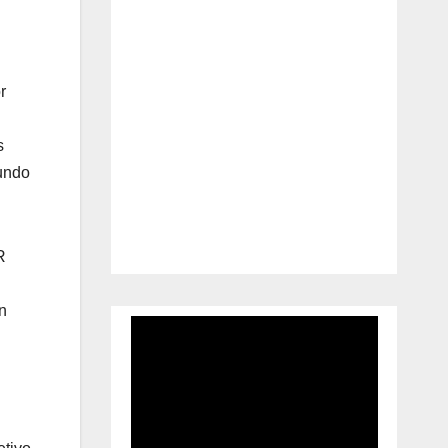
r
s
mundo
R
n