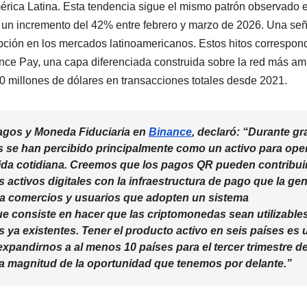
ica Latina. Esta tendencia sigue el mismo patrón observado e
n un incremento del 42% entre febrero y marzo de 2026. Una señ
opción en los mercados latinoamericanos. Estos hitos correspo
ce Pay, una capa diferenciada construida sobre la red más am
 millones de dólares en transacciones totales desde 2021.
agos y Moneda Fiduciaria en
Binance
, declaró: “Durante gr
as se han percibido principalmente como un activo para ope
vida cotidiana. Creemos que los pagos QR pueden contribui
 activos digitales con la infraestructura de pago que la gen
le a comercios y usuarios que adopten un sistema
 consiste en hacer que las criptomonedas sean utilizable
 ya existentes. Tener el producto activo en seis países es 
xpandirnos a al menos 10 países para el tercer trimestre d
 la magnitud de la oportunidad que tenemos por delante.”