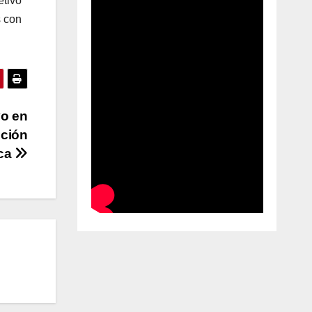
etivo
s con
yo en
cción
ica