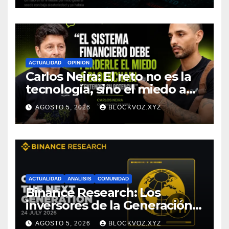
tecnológica, afirma CoinEx
Research
ACTUALIDAD
OPINION
Carlos Neira: El reto no es la
tecnología, sino el miedo a
entenderla
AGOSTO 5, 2026
BLOCKVOZ.XYZ
ACTUALIDAD
ANALISIS
COMUNIDAD
Binance Research: Los
inversores de la Generación Z
empiezan más jóvenes y
AGOSTO 5, 2026
BLOCKVOZ.XYZ