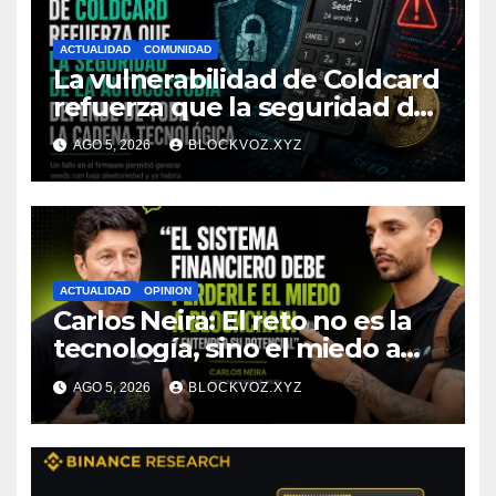
ACTUALIDAD
COMUNIDAD
La vulnerabilidad de Coldcard
refuerza que la seguridad de
la autocustodia depende de
AGO 5, 2026
BLOCKVOZ.XYZ
toda la cadena tecnológica,
afirma CoinEx Research
ACTUALIDAD
OPINION
Carlos Neira: El reto no es la
tecnología, sino el miedo a
entenderla
AGO 5, 2026
BLOCKVOZ.XYZ