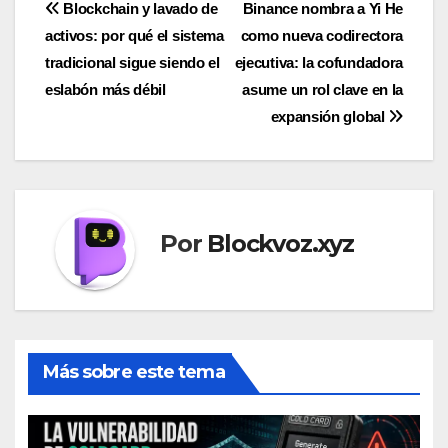
Navegación
Blockchain y lavado de
Binance nombra a Yi He
activos: por qué el sistema
como nueva codirectora
de
tradicional sigue siendo el
ejecutiva: la cofundadora
entradas
eslabón más débil
asume un rol clave en la
expansión global
Por
Blockvoz.xyz
Más sobre este tema