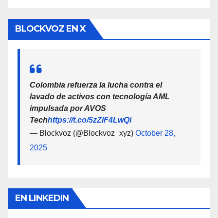
BLOCKVOZ EN X
Colombia refuerza la lucha contra el
lavado de activos con tecnología AML
impulsada por AVOS
Tech
https://t.co/5zZlF4LwQi
— Blockvoz (@Blockvoz_xyz)
October 28,
2025
EN LINKEDIN