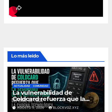
Lo más leído
ACTUALIDAD
COMUNIDAD
La vulnerabilidad de
Coldcard refuerza que la
seguridad de la autocustodia
AGOSTO 5, 2026
BLOCKVOZ.XYZ
depende de toda la cadena