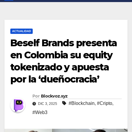
ACTUALIDAD
Beself Brands presenta
en Colombia su equity
tokenizado y apuesta
por la ‘dueñocracia’
Por
Blockvoz.xyz
#Blockchain
,
#Cripto
,
DIC 3, 2025
#Web3