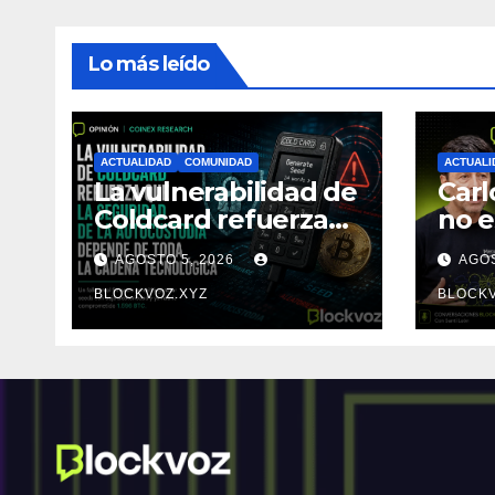
Lo más leído
ACTUALIDAD
COMUNIDAD
ACTUALI
La vulnerabilidad de
Carl
Coldcard refuerza
no e
que la seguridad de
sino
AGOSTO 5, 2026
AGOS
la autocustodia
ent
depende de toda la
BLOCKVOZ.XYZ
BLOCKV
cadena tecnológica,
afirma CoinEx
Research