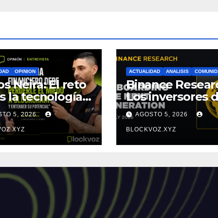
DAD
OPINION
ACTUALIDAD
ANALISIS
COMUNID
os Neira: El reto
Binance Resear
s la tecnología,
Los inversores d
 el miedo a
Generación Z
TO 5, 2026
AGOSTO 5, 2026
enderla
empiezan más
OZ.XYZ
jóvenes y mues
BLOCKVOZ.XYZ
mayor disciplin
financiera