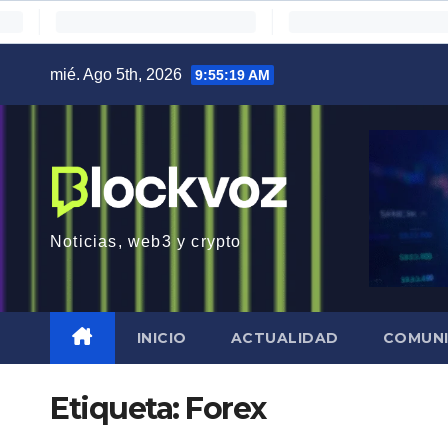
Saltar
mié. Ago 5th, 2026
9:55:20 AM
al
contenido
Noticias, web3 y crypto
INICIO
ACTUALIDAD
COMUN
Etiqueta:
Forex