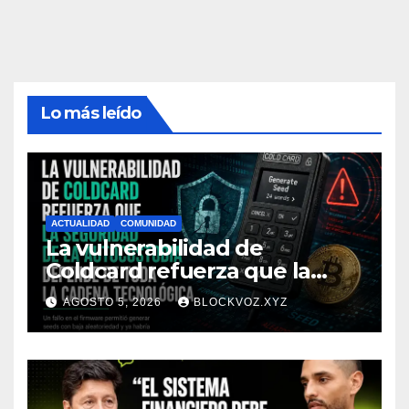
Lo más leído
ACTUALIDAD
COMUNIDAD
La vulnerabilidad de
Coldcard refuerza que la
seguridad de la autocustodia
AGOSTO 5, 2026
BLOCKVOZ.XYZ
depende de toda la cadena
tecnológica, afirma CoinEx
Research