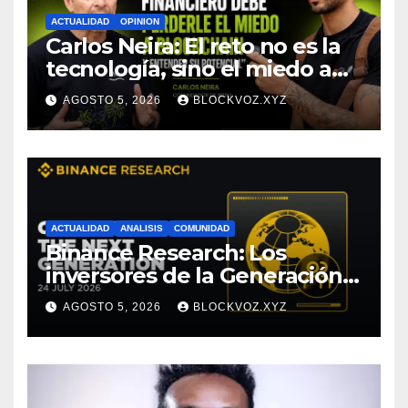
ACTUALIDAD
OPINION
Carlos Neira: El reto no es la
tecnología, sino el miedo a
entenderla
AGOSTO 5, 2026
BLOCKVOZ.XYZ
ACTUALIDAD
ANALISIS
COMUNIDAD
Binance Research: Los
inversores de la Generación Z
empiezan más jóvenes y
AGOSTO 5, 2026
BLOCKVOZ.XYZ
muestran mayor disciplina
financiera