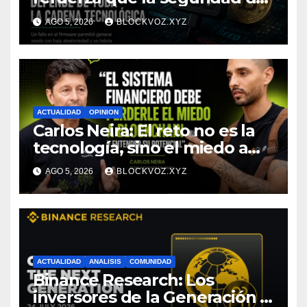
la autocustodia depende de
AGO 5, 2026
BLOCKVOZ.XYZ
toda la cadena tecnológica,
afirma CoinEx Research
ACTUALIDAD
OPINION
Carlos Neira: El reto no es la
tecnología, sino el miedo a
entenderla
AGO 5, 2026
BLOCKVOZ.XYZ
ACTUALIDAD
ANALISIS
COMUNIDAD
Binance Research: Los
inversores de la Generación Z