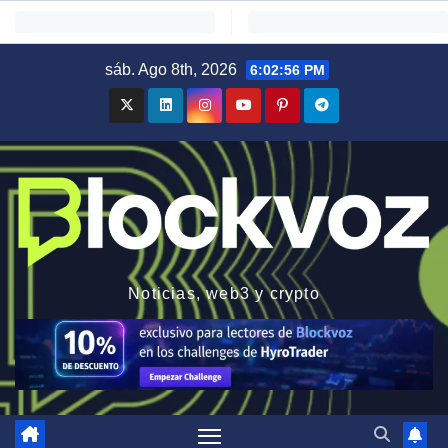
Saltar
sáb. Ago 8th, 2026
6:02:57 PM
al
contenido
Noticias, web3 y crypto