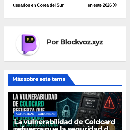
entradas
usuarios en Corea del Sur
en este 2026
Por
Blockvoz.xyz
Más sobre este tema
ACTUALIDAD
COMUNIDAD
La vulnerabilidad de Coldcard
refuerza que la seguridad de