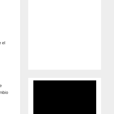
 el
e
ambio