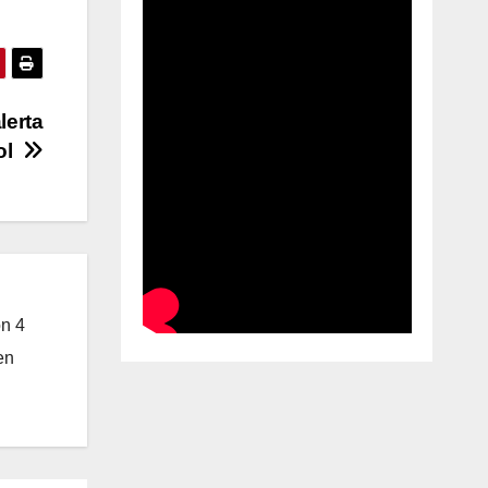
lerta
bol
on 4
en