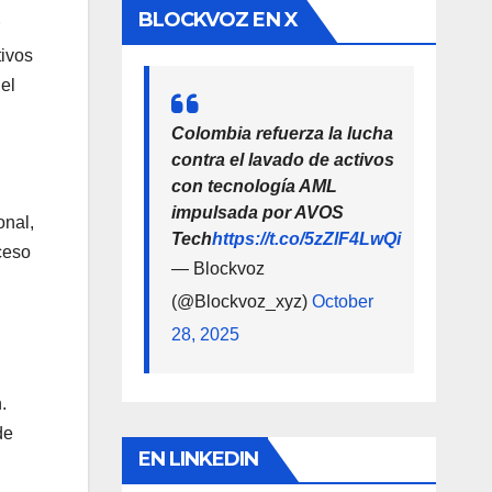
BLOCKVOZ EN X
tivos
del
Colombia refuerza la lucha
contra el lavado de activos
con tecnología AML
impulsada por AVOS
onal,
Tech
https://t.co/5zZlF4LwQi
ceso
— Blockvoz
(@Blockvoz_xyz)
October
28, 2025
.
de
EN LINKEDIN