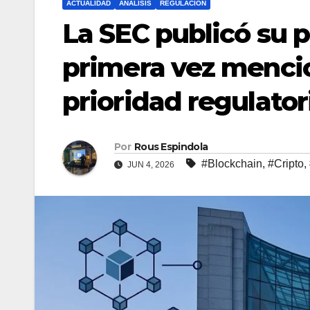
ACTUALIDAD
ANALISIS
REGULACION
La SEC publicó su p
primera vez mencio
prioridad regulato
Por
Rous Espindola
#Blockchain
,
#Cripto
,
JUN 4, 2026