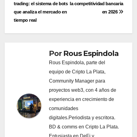
trading: el sistema de bots
la competitividad bancaria
de
que analiza el mercado en
en 2026
entradas
tiempo real
Por
Rous Espindola
Rous Espindola, parte del
equipo de Cripto La Plata,
Community Manager para
proyectos web3, con 4 años de
experiencia en crecimiento de
comunidades
digitales.Periodista y escritora.
BD & comms en Cripto La Plata.
Entusiasta en DeFi y