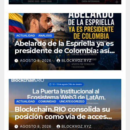
ACTUALIDAD
ANALISIS
Abelardo de la Espriella ya es
presidente de Colombia: así
comienza su gobierno y qué
AGOSTO 8, 2026
BLOCKVOZ.XYZ
puede cambiar para la
economía y el sector cripto
ACTUALIDAD
COMUNIDAD
UNCATEGORIZED
Blockchain.RIO consolida su
posición como vía de acceso
institucional a la
AGOSTO 8, 2026
BLOCKVOZ.XYZ