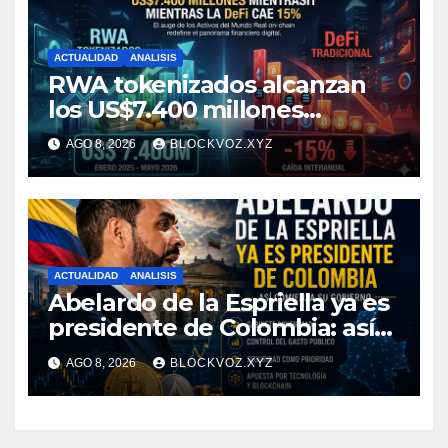
ACTUALIDAD
ANALISIS
RWA tokenizados alcanzan
los US$7.400 millones
mientras la DeFi cae 15%
AGO 8, 2026
BLOCKVOZ.XYZ
ACTUALIDAD
ANALISIS
Abelardo de la Espriella ya es
presidente de Colombia: así
comienza su gobierno y qué
AGO 8, 2026
BLOCKVOZ.XYZ
puede cambiar para la
economía y el sector cripto