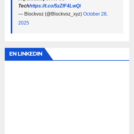
Tech
https://t.co/5zZlF4LwQi
— Blockvoz (@Blockvoz_xyz)
October 28,
2025
EN LINKEDIN