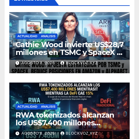
ACTUALIDAD
ANALISIS
Cathie Wood invierte US$28,7
millones en TSMC y SpaceX y
reduce posiciones en
AGOSTO 8, 2026
BLOCKVOZ.XYZ
Amazon y Alphabet
ACTUALIDAD
ANALISIS
RWA tokenizados alcanzan
los US$7.400 millones
mientras la DeFi cae 15%
AGOSTO 8, 2026
BLOCKVOZ.XYZ