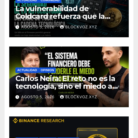
ACTUALIDAD
COMUNIDAD
La vulnerabilidad de
Coldcard refuerza que la
seguridad de la autocustodia
AGOSTO 5, 2026
BLOCKVOZ.XYZ
depende de toda la cadena
tecnológica, afirma CoinEx
Research
ACTUALIDAD
OPINION
Carlos Neira: El reto no es la
tecnología, sino el miedo a
entenderla
AGOSTO 5, 2026
BLOCKVOZ.XYZ