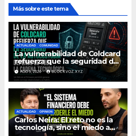
Más sobre este tema
ACTUALIDAD
COMUNIDAD
La vulnerabilidad de Coldcard
refuerza que la seguridad de
la autocustodia depende de
AGO 5, 2026
BLOCKVOZ.XYZ
toda la cadena tecnológica,
afirma CoinEx Research
ACTUALIDAD
OPINION
Carlos Neira: El reto no es la
tecnología, sino el miedo a
entenderla