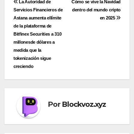
Navegación
La Autoridad de
Cómo se vive la Navidad
Servicios Financieros de
dentro del mundo cripto
de
Astana aumenta ellímite
en 2025
entradas
de la plataforma de
Bitfinex Securities a 310
millonesde dólares a
medida que la
tokenización sigue
creciendo
Por
Blockvoz.xyz