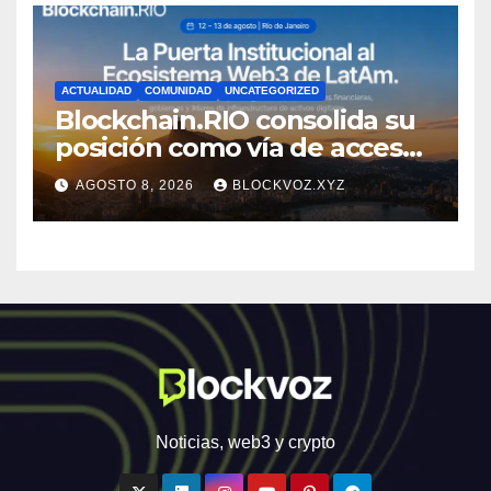
ACTUALIDAD
COMUNIDAD
UNCATEGORIZED
Blockchain.RIO consolida su
posición como vía de acceso
institucional a la
AGOSTO 8, 2026
BLOCKVOZ.XYZ
infraestructura financiera
digital de América Latina
Noticias, web3 y crypto