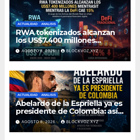
ACTUALIDAD
ANALISIS
RWA tokenizados alcanzan
los US$7.400 millones
mientras la DeFi cae 15%
AGOSTO 8, 2026
BLOCKVOZ.XYZ
ACTUALIDAD
ANALISIS
Abelardo de la Espriella ya es
presidente de Colombia: así
comienza su gobierno y qué
AGOSTO 8, 2026
BLOCKVOZ.XYZ
puede cambiar para la
economía y el sector cripto