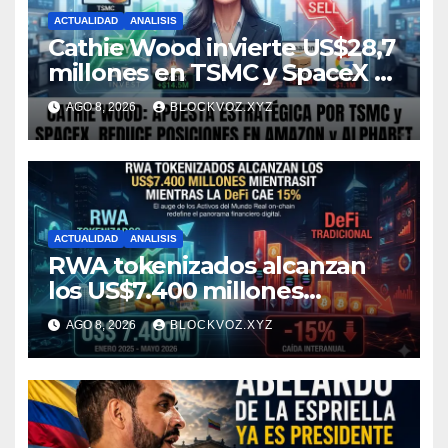
ACTUALIDAD
ANALISIS
Cathie Wood invierte US$28,7
millones en TSMC y SpaceX y
reduce posiciones en
AGO 8, 2026
BLOCKVOZ.XYZ
Amazon y Alphabet
ACTUALIDAD
ANALISIS
RWA tokenizados alcanzan
los US$7.400 millones
mientras la DeFi cae 15%
AGO 8, 2026
BLOCKVOZ.XYZ