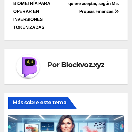
entradas
BIOMETRÍA PARA
quiere aceptar, según Mis
OPERAR EN
Propias Finanzas
INVERSIONES
TOKENIZADAS
Por
Blockvoz.xyz
Más sobre este tema