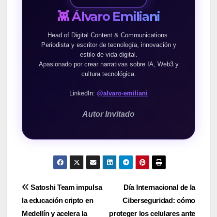
👾 Álvaro Emiliani
Head of Digital Content & Communications.
Periodista y escritor de tecnología, innovación y
estilo de vida digital.
Apasionado por crear narrativas sobre IA, Web3 y
cultura tecnológica.
LinkedIn:
@alvaro-emiliani
Autor Invitado
Navegación
Satoshi Team impulsa
Día Internacional de la
la educación cripto en
Ciberseguridad: cómo
de
Medellín y acelera la
proteger los celulares ante