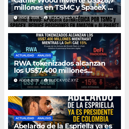
Cathie Wood invierte US$28,7
millones en TSMC y SpaceX y
reduce posiciones en
AGO 8, 2026
BLOCKVOZ.XYZ
Amazon y Alphabet
ACTUALIDAD
ANALISIS
RWA tokenizados alcanzan
los US$7.400 millones
mientras la DeFi cae 15%
AGO 8, 2026
BLOCKVOZ.XYZ
ACTUALIDAD
ANALISIS
Abelardo de la Espriella ya es