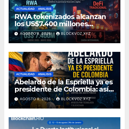
ACTUALIDAD
ANALISIS
RWA tokenizados alcanzan
los US$7.400 millones
mientras la DeFi cae 15%
AGOSTO 8, 2026
BLOCKVOZ.XYZ
ACTUALIDAD
ANALISIS
Abelardo de la Espriella ya es
presidente de Colombia: así
comienza su gobierno y qué
AGOSTO 8, 2026
BLOCKVOZ.XYZ
puede cambiar para la
economía y el sector cripto