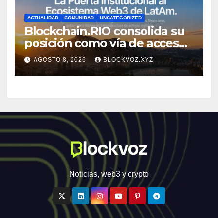
ACTUALIDAD
COMUNIDAD
UNCATEGORIZED
Blockchain.RIO consolida su
posición como vía de acceso
institucional a la
AGOSTO 8, 2026
BLOCKVOZ.XYZ
infraestructura financiera
digital de América Latina
Noticias, web3 y crypto