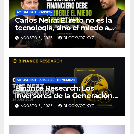
ACTUALIDAD
OPINION
Carlos Neira: El reto no es la
tecnología, sino el miedo a
entenderla
AGOSTO 5, 2026
BLOCKVOZ.XYZ
ACTUALIDAD
ANALISIS
COMUNIDAD
Binance Research: Los
inversores de la Generación Z
empiezan más jóvenes y
AGOSTO 5, 2026
BLOCKVOZ.XYZ
muestran mayor disciplina
financiera