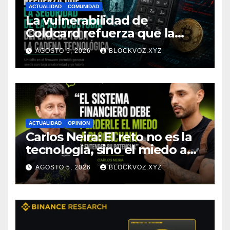
ACTUALIDAD
COMUNIDAD
La vulnerabilidad de
Coldcard refuerza que la
seguridad de la autocustodia
AGOSTO 5, 2026
BLOCKVOZ.XYZ
depende de toda la cadena
tecnológica, afirma CoinEx
Research
ACTUALIDAD
OPINION
Carlos Neira: El reto no es la
tecnología, sino el miedo a
entenderla
AGOSTO 5, 2026
BLOCKVOZ.XYZ