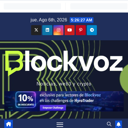
Saltar
jue. Ago 6th, 2026
5:26:28 AM
al
contenido
Noticias, web3 y crypto