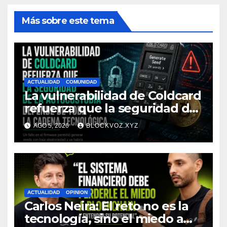
Más sobre este tema
ACTUALIDAD
COMUNIDAD
La vulnerabilidad de Coldcard
refuerza que la seguridad de
la autocustodia depende de
AGO 5, 2026
BLOCKVOZ.XYZ
toda la cadena tecnológica,
afirma CoinEx Research
ACTUALIDAD
OPINION
Carlos Neira: El reto no es la
tecnología, sino el miedo a