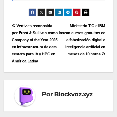
Navegación
Vertiv es reconocida
Ministerio TIC e IBM
por Frost & Sullivan como
lanzan cursos gratuitos de
de
Company of the Year 2025
alfabetización digital e
entradas
en infraestructura de data
inteligencia artificial en
centers para IA y HPC en
menos de 10 horas
América Latina
Por
Blockvoz.xyz