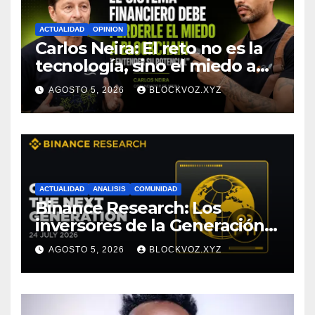
ACTUALIDAD
OPINION
Carlos Neira: El reto no es la
tecnología, sino el miedo a
entenderla
AGOSTO 5, 2026
BLOCKVOZ.XYZ
ACTUALIDAD
ANALISIS
COMUNIDAD
Binance Research: Los
inversores de la Generación Z
empiezan más jóvenes y
AGOSTO 5, 2026
BLOCKVOZ.XYZ
muestran mayor disciplina
financiera