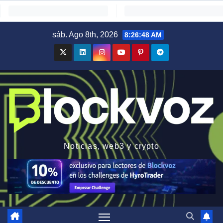
Saltar
sáb. Ago 8th, 2026
8:26:49 AM
al
contenido
Noticias, web3 y crypto