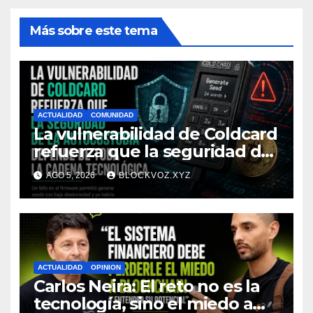
Más sobre este tema
ACTUALIDAD
COMUNIDAD
La vulnerabilidad de Coldcard
refuerza que la seguridad de
la autocustodia depende de
AGO 5, 2026
BLOCKVOZ.XYZ
toda la cadena tecnológica,
afirma CoinEx Research
ACTUALIDAD
OPINION
Carlos Neira: El reto no es la
tecnología, sino el miedo a