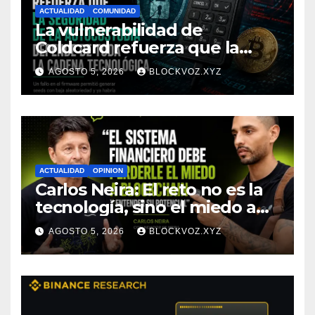
ACTUALIDAD
COMUNIDAD
La vulnerabilidad de
Coldcard refuerza que la
seguridad de la autocustodia
AGOSTO 5, 2026
BLOCKVOZ.XYZ
depende de toda la cadena
tecnológica, afirma CoinEx
Research
ACTUALIDAD
OPINION
Carlos Neira: El reto no es la
tecnología, sino el miedo a
entenderla
AGOSTO 5, 2026
BLOCKVOZ.XYZ