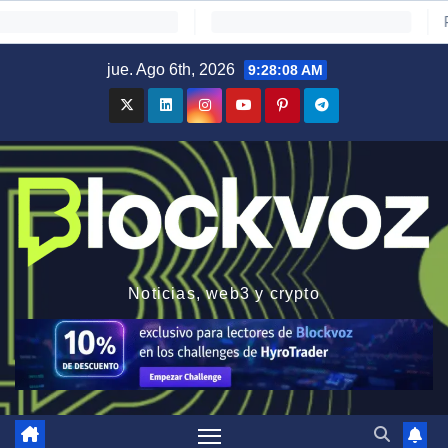
Saltar
jue. Ago 6th, 2026
9:28:09 AM
al
contenido
Noticias, web3 y crypto