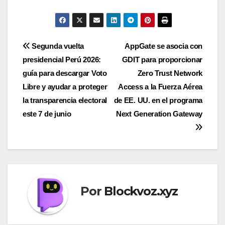
Navegación
Segunda vuelta
AppGate se asocia con
presidencial Perú 2026:
GDIT para proporcionar
de
guía para descargar Voto
Zero Trust Network
entradas
Libre y ayudar a proteger
Access a la Fuerza Aérea
la transparencia electoral
de EE. UU. en el programa
este 7 de junio
Next Generation Gateway
Por
Blockvoz.xyz