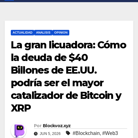
ACTUALIDAD
ANALISIS
OPINION
La gran licuadora: Cómo
la deuda de $40
Billones de EE.UU.
podría ser el mayor
catalizador de Bitcoin y
XRP
Por
Blockvoz.xyz
#Blockchain
,
#Web3
JUN 5, 2026