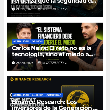
refuerza que la seguridad de
la autocustodia depende de
AGO 5, 2026
BLOCKVOZ.XYZ
toda la cadena tecnológica,
afirma CoinEx Research
ACTUALIDAD
OPINION
Carlos Neira: El reto no es la
tecnología, sino el miedo a
entenderla
AGO 5, 2026
BLOCKVOZ.XYZ
ACTUALIDAD
ANALISIS
COMUNIDAD
Binance Research: Los
inversores de la Generación Z