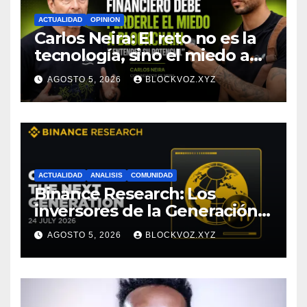
ACTUALIDAD
OPINION
Carlos Neira: El reto no es la
tecnología, sino el miedo a
entenderla
AGOSTO 5, 2026
BLOCKVOZ.XYZ
ACTUALIDAD
ANALISIS
COMUNIDAD
Binance Research: Los
inversores de la Generación Z
empiezan más jóvenes y
AGOSTO 5, 2026
BLOCKVOZ.XYZ
muestran mayor disciplina
financiera