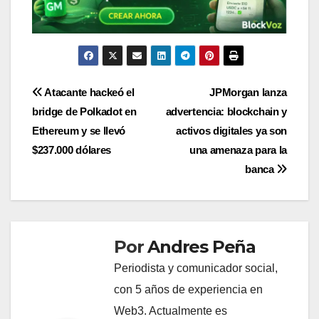
Navegación
Atacante hackeó el
JPMorgan lanza
bridge de Polkadot en
advertencia: blockchain y
de
Ethereum y se llevó
activos digitales ya son
entradas
$237.000 dólares
una amenaza para la
banca
Por
Andres Peña
Periodista y comunicador social,
con 5 años de experiencia en
Web3. Actualmente es