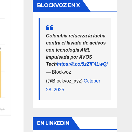
BLOCKVOZ EN X
Colombia refuerza la lucha
contra el lavado de activos
con tecnología AML
impulsada por AVOS
Tech
https://t.co/5zZlF4LwQi
— Blockvoz
(@Blockvoz_xyz)
October
28, 2025
EN LINKEDIN