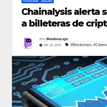
ACTUALIDAD
ANALISIS
Chainalysis alerta
a billeteras de cr
Por
Blockvoz.xyz
#Blockchain
,
#Cibers
DIC 23, 2025