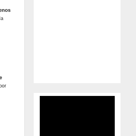
menos
la
e
por